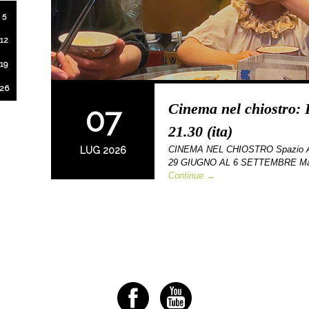
5
12
19
26
Cinema nel chiostro: 
07
21.30 (ita)
CINEMA NEL CHIOSTRO Spazio Alfi
LUG 2026
29 GIUGNO AL 6 SETTEMBRE Marte
Continue →