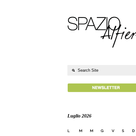
Luglio 2026
L
M
M
G
V
S
D