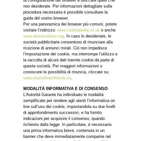
la configurazione del browser e bloccare quelli che
non desiderate. Per informazioni dettagliate sulla
procedura necessaria è possibile consultare la
guida del vostro browser.
Per una panoramica dei browser più comuni, potete
visitare l’indirizzo:
www.cookiepedia.co.uk
o anche
www.aboutcookies.org
. In caso lo desideriate, le
società pubblicitarie consentono di rinunciare alla
ricezione di annunci mirati. Ciò non impedisce
l’impostazione dei cookie, ma interrompe l’utilizzo e
la raccolta di alcuni dati tramite cookie da parte di
queste società. Per maggiori informazioni o
conoscere le possibilità di rinuncia, cliccate su:
www.youronlinechoices.eu
.
MODALITÀ INFORMATIVA E DI CONSENSO
L’Autorità Garante ha individuato le modalità
semplificate per rendere agli utenti l’informativa on
line sull’uso dei cookie, impostandola su due livelli
di approfondimento successivi, e ha fornito
indicazioni per acquisire il consenso, quando
richiesto dalla legge. In particolare, è necessaria
una prima informativa breve, contenuta in un
banner che deve immediatamente comparire nel