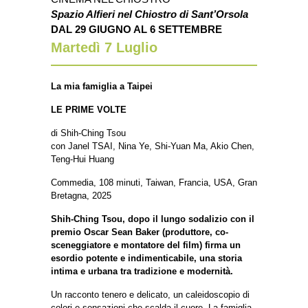
Spazio Alfieri nel Chiostro di Sant’Orsola
DAL 29 GIUGNO AL 6 SETTEMBRE
Martedì 7
Luglio
La mia famiglia a Taipei
LE PRIME VOLTE
di Shih-Ching Tsou
con Janel TSAI, Nina Ye, Shi-Yuan Ma, Akio Chen,
Teng-Hui Huang
Commedia, 108 minuti, Taiwan, Francia, USA, Gran
Bretagna, 2025
Shih-Ching Tsou, dopo il lungo sodalizio con il
premio Oscar Sean Baker (produttore, co-
sceneggiatore e montatore del film) firma un
esordio potente e indimenticabile, una storia
intima e urbana tra tradizione e modernità.
Un racconto tenero e delicato, un caleidoscopio di
colori e sensazioni che scalda il cuore. La famiglia