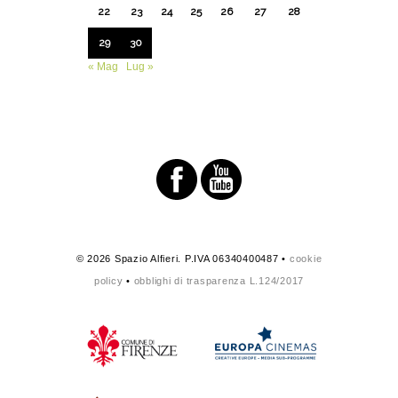
22
23
24
25
26
27
28
29
30
« Mag
Lug »
© 2026 Spazio Alfieri. P.IVA 06340400487 •
cookie
policy
•
obblighi di trasparenza L.124/2017