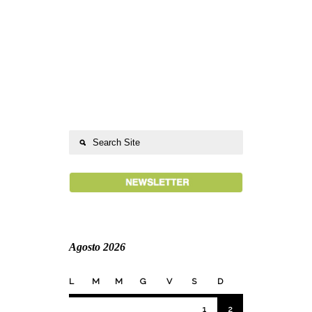
Agosto 2026
L
M
M
G
V
S
D
1
2