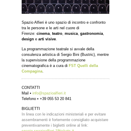
Spazio Alfieri è uno spazio di incontro e confronto
tra le persone e le arti nel cuore di
Firenze:
cinema
,
teatro
,
musica
,
gastronomia
,
design
e
arti visive
.
La programmazione teatrale si avvale della
consulenza artistica di Sergio Bini (Bustric), mentre
la supervisione della programmazione
cinematografica è a cura di
FST Quelli della
Compagina
.
CONTATTI
Mail •
info@spazioalfieri.it
Telefono • +39 055 53 20 841
BIGLIETTI
In linea con le indicazioni ministeriali e per evitare
assembramenti è fortemente consigliato acquistare
preventivamente i biglietti online al link:
spazio.spazioalfieri.18tickets.it