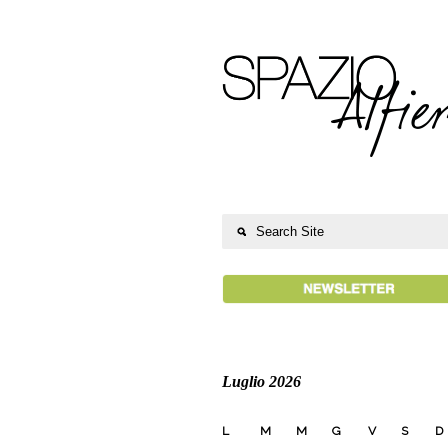
Luglio 2026
L
M
M
G
V
S
D