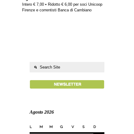
Intero € 7,00 • Ridotto € 6,00 per soci Unicoop
Firenze e correntisti Banca di Cambiano
Agosto 2026
L
M
M
G
V
S
D