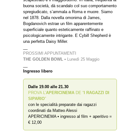
buona società, dà scandalo col suo comportamento
spregiudicato, s’ammala a Roma e muore. Siamo
nel 1878. Dalla novella omonima di James,
Bogdanovich estrae un film apparentemente
superficiale quanto esteticamente raffinato e
psicologicamente intrigante. E Cybill Shepherd è
una perfetta Daisy Miller.
__
PROSSIMI APPUNTAMENTI
THE GOLDEN BOWL
• Lunedì 25 Maggio
__
Ingresso libero
Dalle 19.00 alle 21.30
PROVA L’
APERICINEMA
DE “
I RAGAZZI DI
SIPARIO
”
con le specialità preparate dai ragazzi
coordinati da Matteo Alessi
APERICINEMA • ingresso al film + aperitivo =
€ 12,00