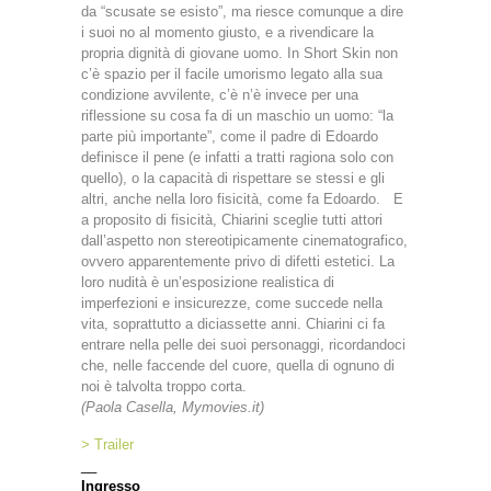
da “scusate se esisto”, ma riesce comunque a dire
i suoi no al momento giusto, e a rivendicare la
propria dignità di giovane uomo. In Short Skin non
c’è spazio per il facile umorismo legato alla sua
condizione avvilente, c’è n’è invece per una
riflessione su cosa fa di un maschio un uomo: “la
parte più importante”, come il padre di Edoardo
definisce il pene (e infatti a tratti ragiona solo con
quello), o la capacità di rispettare se stessi e gli
altri, anche nella loro fisicità, come fa Edoardo. E
a proposito di fisicità, Chiarini sceglie tutti attori
dall’aspetto non stereotipicamente cinematografico,
ovvero apparentemente privo di difetti estetici. La
loro nudità è un’esposizione realistica di
imperfezioni e insicurezze, come succede nella
vita, soprattutto a diciassette anni. Chiarini ci fa
entrare nella pelle dei suoi personaggi, ricordandoci
che, nelle faccende del cuore, quella di ognuno di
noi è talvolta troppo corta.
(Paola Casella, Mymovies.it)
> Trailer
__
Ingresso