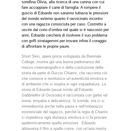
sorellina Olivia, alla ricerca di una canina con cui
fare accoppiare il cane di famiglia. A rompere il
guscio di Edoardo non saranno tuttavia le pressioni
del mondo esterno quanto il ravvicinato incontro
con una ragazza conosciuta per caso. Costretto a
uscire dal cono d’ombra nel quale si è nascosto per
anni, Edoardo cercherà di risolvere il suo problema
con goffi stratagemmi per trovare infine il coraggio
di affrontare le proprie paure.
Short Skin, opera prima sviluppata da Biennale
College, mostra già una buona padronanza del
mezzo cinematografico e della costruzione della
storia da parte di Duccio Chiarini, che racconta ciò
che conosce e restituisce un’autenticità emotiva e
di ambiente che si respira in ogni inquadratura. La
storia di Edoardo (assai simile all’
Edoardo
Gabbriellini
di Ovosodo) è raccontata con garbo ed
ironia, empatia e delicatezza. Si sorride, ma ci si
immedesima anche nella paura e nell’imbarazzo
esistenziale del ragazzo, perché la regia di Chiarini
ci impedisce ogni distanza emotiva e ci fa provare
epidermicamente quelle emozioni. Edoardo
attraversa il film a spalle curve, con un’aria mesta