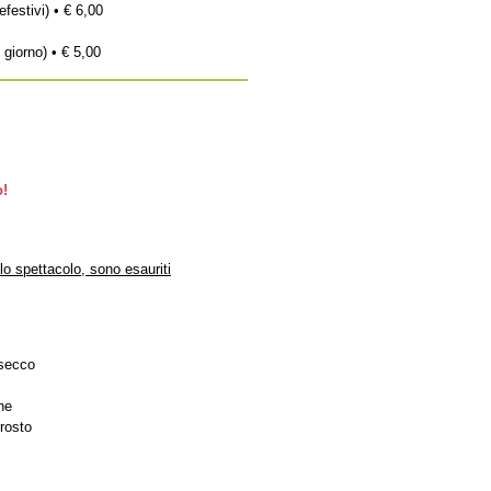
efestivi) • € 6,00
 giorno) • € 5,00
o!
 lo spettacolo, sono esauriti
osecco
ne
rrosto