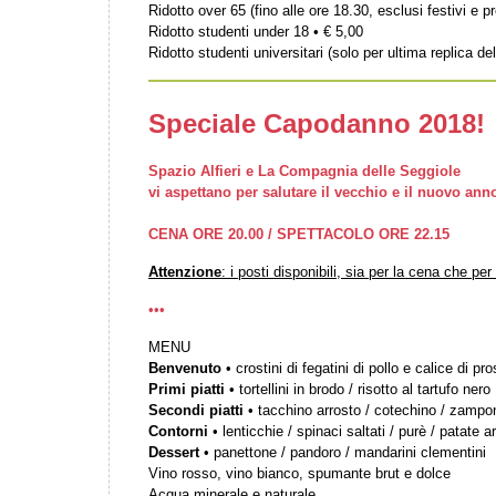
Ridotto over 65 (fino alle ore 18.30, esclusi festivi e pr
Ridotto studenti under 18 • € 5,00
Ridotto studenti universitari (solo per ultima replica del
Speciale Capodanno 2018!
Spazio Alfieri e La Compagnia delle Seggiole
vi aspettano per salutare il vecchio e il nuovo ann
CENA ORE 20.00 / SPETTACOLO ORE 22.15
Attenzione
: i posti disponibili, sia per la cena che per
•••
MENU
Benvenuto
• crostini di fegatini di pollo e calice di pr
Primi piatti
• tortellini in brodo / risotto al tartufo nero
Secondi piatti
• tacchino arrosto / cotechino / zampo
Contorni
• lenticchie / spinaci saltati / purè / patate a
Dessert
• panettone / pandoro / mandarini clementini
Vino rosso, vino bianco, spumante brut e dolce
Acqua minerale e naturale