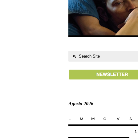
Agosto 2026
L
M
M
G
V
S
1