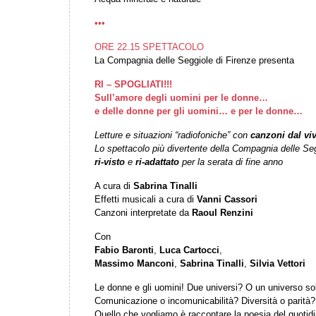
•••
ORE 22.15 SPETTACOLO
La Compagnia delle Seggiole di Firenze presenta
RI – SPOGLIATI!!!
Sull’amore degli uomini per le donne…
e delle donne per gli uomini…
e per le donne…
Letture e situazioni “radiofoniche” con
canzoni dal vi
Lo spettacolo più divertente della Compagnia delle Se
ri-visto
e
ri-adattato
per la serata di fine anno
A cura di
Sabrina Tinalli
Effetti musicali a cura di
Vanni Cassori
Canzoni interpretate da
Raoul Renzini
Con
Fabio Baronti
,
Luca Cartocci
,
Massimo Manconi
,
Sabrina Tinalli
,
Silvia Vettori
Le donne e gli uomini! Due universi? O un universo so
Comunicazione o incomunicabilità? Diversità o parità? 
Quello che vogliamo è raccontare la poesia del quotid