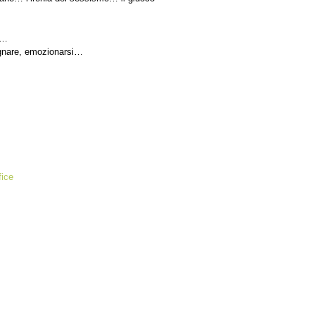
o…
ognare, emozionarsi…
fice