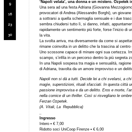
‘Napoli velata’, una donna e un mistero. Ozpetek i
9
Una sera ad una festa Adriana (Giovanna Mezzogiorno) 
provocatori di Andrea (Alessandro Borghi), un giovane 
16
a sottrarsi a quella schermaglia sensuale e i due tras
sembra chiudersi tutto lì, si danno, infatti, appuntamen
23
rapidamente un sentimento più forte, forse l’inizio di
30
la vita.
La svolta arriva, ma diversamente da come si aspetta
rimane coinvolta in un delitto che la trascina al centro 
Uno scossone capace di minare ogni sua certezza. Inv
scampo, s’infila in un percorso dentro la più segreta z
In una Napoli sospesa tra magia e sensualità, ragione 
di Adriana, travolta da un amore improvviso e un delitt
Napoli non si dà a tutti. Decide lei a chi svelarsi, a ch
magìe, superstizioni, rituali sfacciati. In questa città
passione improvvisa e da un delitto. Eros e morte, l’a
nella cornice di un thriller. Così si risvegliano le ombre
Ferzan Ozpetek.
(A. Vitali, La Repubblica)
_
Ingresso
Intero • € 7,00
Ridotto soci UniCoop Firenze • € 6,00