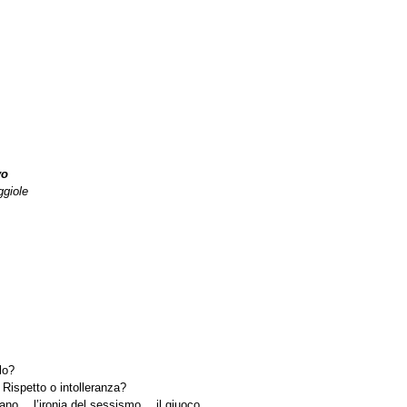
vo
ggiole
lo?
Rispetto o intolleranza?
iano… l’ironia del sessismo… il giuoco