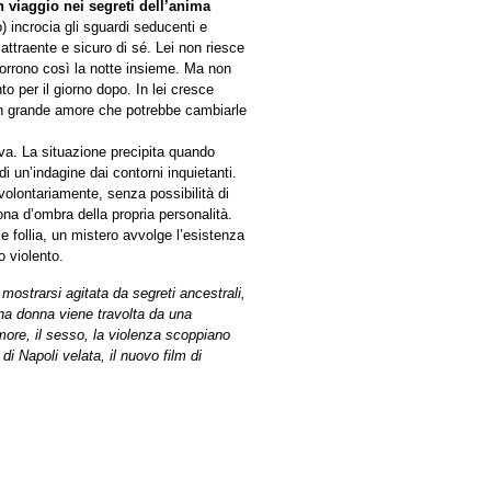
n viaggio nei segreti dell’anima
incrocia gli sguardi seducenti e
attraente e sicuro di sé. Lei non riesce
corrono così la notte insieme. Ma non
to per il giorno dopo. In lei cresce
 un grande amore che potrebbe cambiarle
va. La situazione precipita quando
di un’indagine dai contorni inquietanti.
olontariamente, senza possibilità di
ona d’ombra della propria personalità.
e follia, un mistero avvolge l’esistenza
o violento.
i mostrarsi agitata da segreti ancestrali,
 una donna viene travolta da una
more, il sesso, la violenza scoppiano
 di Napoli velata, il nuovo film di