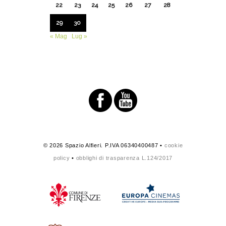
22
23
24
25
26
27
28
29
30
« Mag
Lug »
© 2026 Spazio Alfieri. P.IVA 06340400487 •
cookie
policy
•
obblighi di trasparenza L.124/2017