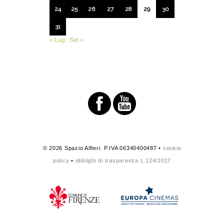
24
25
26
27
28
29
30
31
« Lug
Set »
© 2026 Spazio Alfieri. P.IVA 06340400487 •
cookie
policy
•
obblighi di trasparenza L.124/2017