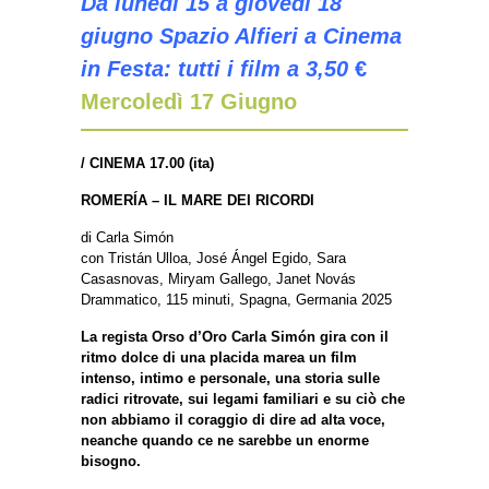
Da lunedì 15 a giovedì 18
giugno Spazio Alfieri a Cinema
in Festa:
tutti i film a 3,50
€
Mercoledì 17 Giugno
/
CINEMA 17.00 (ita)
ROMERÍA – IL MARE DEI RICORDI
di Carla Simón
con Tristán Ulloa, José Ángel Egido, Sara
Casasnovas, Miryam Gallego, Janet Novás
Drammatico, 115 minuti, Spagna, Germania 2025
La regista Orso d’Oro Carla Simón gira con il
ritmo dolce di una placida marea un film
intenso, intimo e personale, una storia sulle
radici ritrovate, sui legami familiari e su ciò che
non abbiamo il coraggio di dire ad alta voce,
neanche quando ce ne sarebbe un enorme
bisogno.