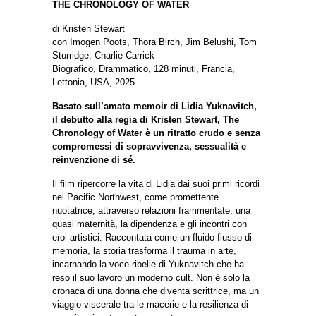
THE CHRONOLOGY OF WATER
di Kristen Stewart
con Imogen Poots, Thora Birch, Jim Belushi, Tom
Sturridge, Charlie Carrick
Biografico, Drammatico, 128 minuti, Francia,
Lettonia, USA, 2025
Basato sull’amato memoir di Lidia Yuknavitch,
il debutto alla regia di Kristen Stewart, The
Chronology of Water è un ritratto crudo e senza
compromessi di sopravvivenza, sessualità e
reinvenzione di sé.
Il film ripercorre la vita di Lidia dai suoi primi ricordi
nel Pacific Northwest, come promettente
nuotatrice, attraverso relazioni frammentate, una
quasi maternità, la dipendenza e gli incontri con
eroi artistici. Raccontata come un fluido flusso di
memoria, la storia trasforma il trauma in arte,
incarnando la voce ribelle di Yuknavitch che ha
reso il suo lavoro un moderno cult. Non è solo la
cronaca di una donna che diventa scrittrice, ma un
viaggio viscerale tra le macerie e la resilienza di