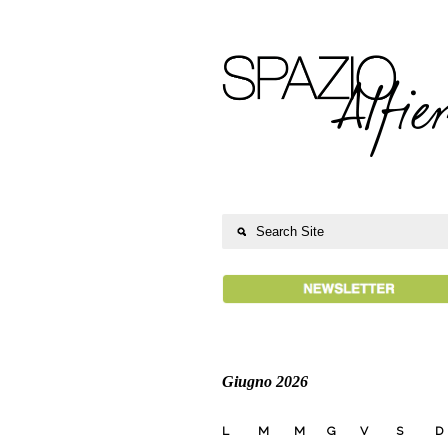
Giugno 2026
L
M
M
G
V
S
D