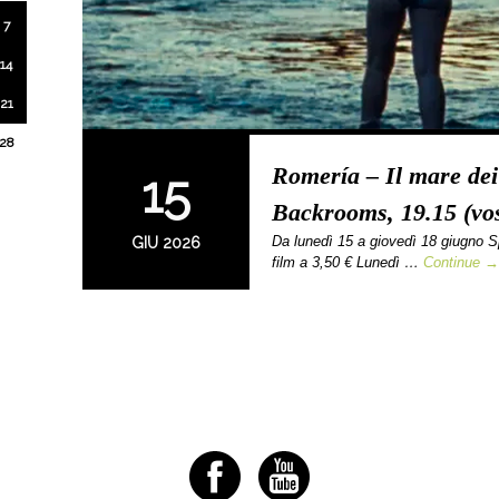
7
14
21
28
Romería – Il mare dei r
15
Backrooms, 19.15 (vos
Da lunedì 15 a giovedì 18 giugno Spa
GIU 2026
film a 3,50 € Lunedì …
Continue →