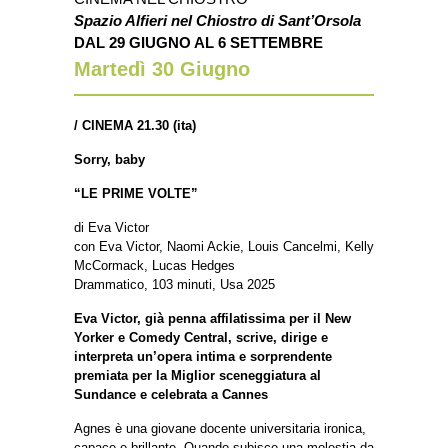
Spazio Alfieri nel Chiostro di Sant’Orsola
DAL 29 GIUGNO AL 6 SETTEMBRE
Martedì 30 Giugno
/
CINEMA 21.30 (ita)
Sorry, baby
“LE PRIME VOLTE”
di Eva Victor
con Eva Victor, Naomi Ackie, Louis Cancelmi, Kelly
McCormack, Lucas Hedges
Drammatico, 103 minuti, Usa 2025
Eva Victor, già penna affilatissima per il New
Yorker e Comedy Central, scrive, dirige e
interpreta un’opera intima e sorprendente
premiata per la Miglior sceneggiatura al
Sundance e celebrata a Cannes
Agnes è una giovane docente universitaria ironica,
capace e brillante. Quando subisce una molestia da