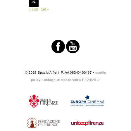
31
« Lug
Set »
© 2026 Spazio Alfieri. P.IVA 06340400487 •
cookie
policy
•
obblighi di trasparenza L.124/2017