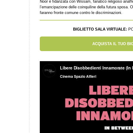
Noor è fidanzata con Wissam, fanatico religioso anaff
l’emancipazione delle coinquiline della futura sposa. Os
faranno fronte comune contro le discriminazioni.
BIGLIETTO SALA VIRTUALE:
PO
ACQUISTA IL TUO BI