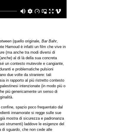
etween
(quello originale,
Bar Bahr
,
ente Hamoud è infatti un film che vive in
ture (ma anche tra modi diversi di
anche) al di là della sua concreta
n sé un contesto mutevole e cangiante,
duranti e problematiche pulsioni
tano due volte da straniere: tali
ia in rapporto al più ristretto contesto
palestinesi intenzionate (in modo più o
che più genericamente un senso di
inalità.
confine, spazio poco frequentato dal
dienti innamorate si regge sulle sue
 già mostra di sicurezza e padronanza
suoi strumenti) laddove le esigenze del
ità di sguardo, che non cede alle