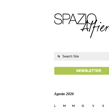
Agosto 2026
L
M
M
G
V
S