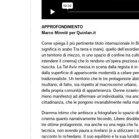
APPROFONDIMENTO
Marco Minniti per Quinlan.it
Come spiega il più pertinente titolo internazionale
In B
significa in arabo Tra terra e mare), quello dell’esordi
un territorio di mezzo, in uno spazio di confine tra cul
intendere il cinema) che lo rendono un’opera preziosa (
riuscita. La Tel Aviv messa in scena dalla regista è i
dalla superficie di appariscente modernità a celare per
tradizionaliste. Un territorio che le tre protagoniste abi
risultano, di fatto, sia rispetto al macrocosmo urbano, s
della propria comunità di appartenenza. Donne israelo-
meno manifesto) ad affermare un’individualità, ma an
cittadinanza, che le pongono invariabilmente nella marg
Dramma intimo che ambisce a fotografare lo spazio di 
cinema quanto narrativamente fecondo, Libere disobbe
tre ottime protagoniste, ma anche su una regia che fa
tecnica, non avendo paura a rivelarsi (e a utilizzare i 
racconto lo richiedano. Il suo equilibrio e la sua lucid