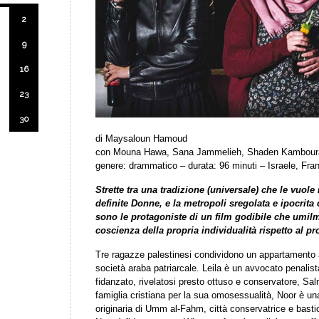
2
9
16
23
30
di Maysaloun Hamoud
con Mouna Hawa, Sana Jammelieh, Shaden Kamboura
genere: drammatico – durata: 96 minuti – Israele, Fra
Strette tra una tradizione (universale) che le vuole
definite Donne, e la metropoli sregolata e ipocrita
sono le protagoniste di un film godibile che umilm
coscienza della propria individualità rispetto al pr
Tre ragazze palestinesi condividono un appartamento a 
società araba patriarcale. Leila è un avvocato penalist
fidanzato, rivelatosi presto ottuso e conservatore, Sa
famiglia cristiana per la sua omosessualità, Noor è
originaria di Umm al-Fahm, città conservatrice e basti