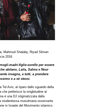
, Mahmud Shalaby, Riyad Sliman
ncia 2016
 mogli-madri-figlie-sorelle per essere
 che abitano, Laila, Salma e Nour
ente insegna, a tutti, a prendere
ossimo e a sé stessi.
Tel Aviv, al riparo dallo sguardo della
a che preferisce la singletudine al
lma è una DJ stigmatizzata dalla
 una studentessa musulmana osservante
one in Israele del Movimento islamico.