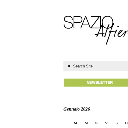
Gennaio 2026
L
M
M
G
V
S
D