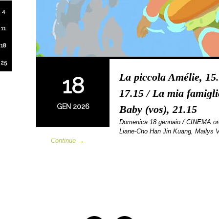
4
11
18
25
La piccola Amélie, 15.
18
17.15 / La mia famigli
GEN 2026
Baby (vos), 21.15
Domenica 18 gennaio / CINEMA o
Liane-Cho Han Jin Kuang, Mailys V
Continue →