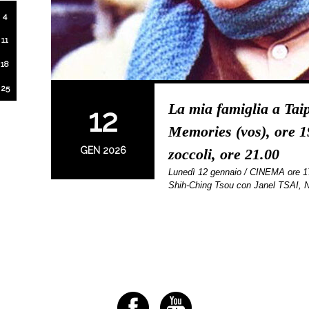
4
11
18
25
La mia famiglia a Taip
12
Memories (vos), ore 19
GEN 2026
zoccoli, ore 21.00
Lunedì 12 gennaio / CINEMA ore 
Shih-Ching Tsou con Janel TSAI, 