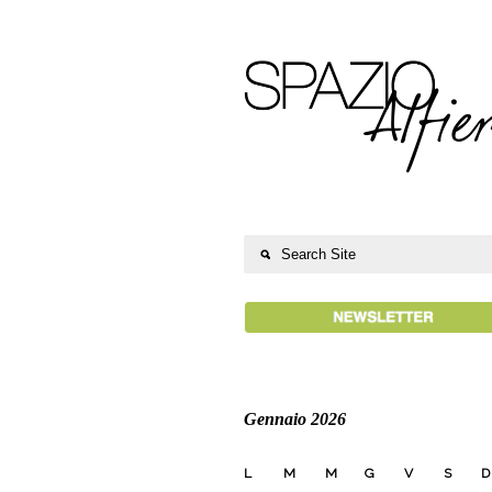
Gennaio 2026
L
M
M
G
V
S
D