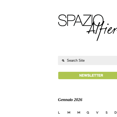
Gennaio 2026
L
M
M
G
V
S
D