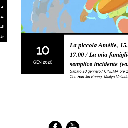
4
11
18
25
La piccola Amélie, 15.
10
17.00 / La mia famigli
GEN 2026
semplice incidente (vo
Sabato 10 gennaio / CINEMA ore 
Cho Han Jin Kuang, Mailys Vallad