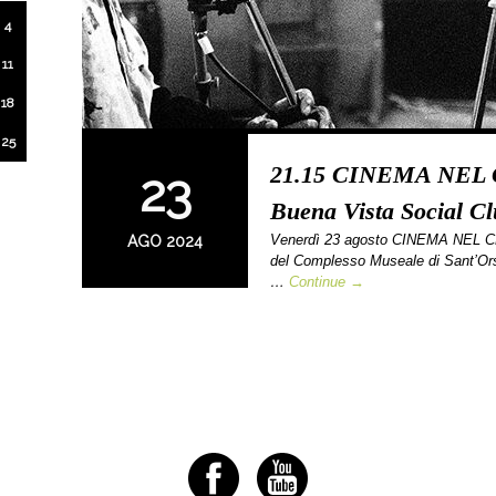
4
11
18
25
21.15 CINEMA NEL 
23
Buena Vista Social Clu
Venerdì 23 agosto CINEMA NEL CHI
AGO 2024
del Complesso Museale di Sant’O
…
Continue →