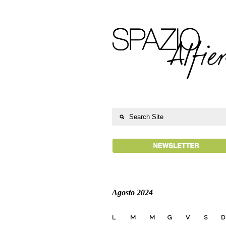
Agosto 2024
L
M
M
G
V
S
D