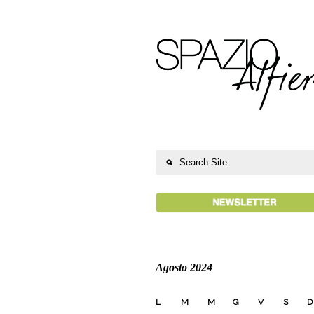
Agosto 2024
L
M
M
G
V
S
D