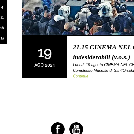
4
11
18
25
21.15 CINEMA NEL 
19
indesiderabili (v.o.s.)
Lunedì 19 agosto CINEMA NEL CHIO
AGO 2024
Complesso Museale di Sant’Orsol
Continue →