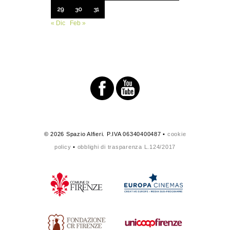
29
30
31
« Dic
Feb »
© 2026 Spazio Alfieri. P.IVA 06340400487 •
cookie
policy
•
obblighi di trasparenza L.124/2017