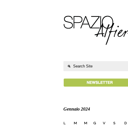
Gennaio 2024
L
M
M
G
V
S
D