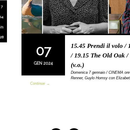
7
14
21
28
15.45 Prendi il volo 
07
/ 19.15 The Old Oak /
GEN 2024
(v.o.)
Domenica 7 gennaio / CINEMA ore
Renner, Guylo Homsy con Elizabet
Continue →