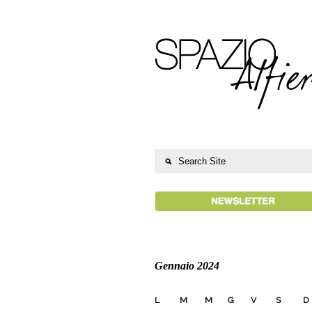
Gennaio 2024
L
M
M
G
V
S
D