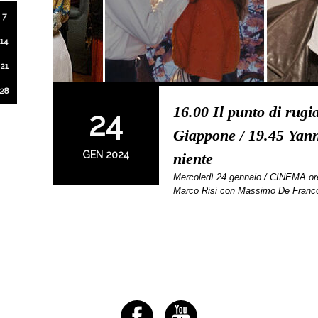
7
14
21
28
16.00 Il punto di rugi
24
Giappone / 19.45 Yann
GEN 2024
niente
Mercoledì 24 gennaio / CINEMA o
Marco Risi con Massimo De Franco