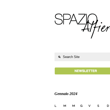
Gennaio 2024
L
M
M
G
V
S
D