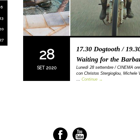
6
13
20
27
17.30 Dogtooth / 19.3
28
Waiting for the Barba
Lunedì 28 settembre / CINEMA ore
SET 2020
con Christos Stergioglou, Michele V
…
Continue →