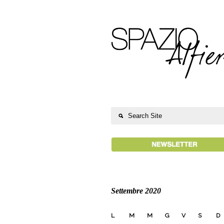
Settembre 2020
L
M
M
G
V
S
D