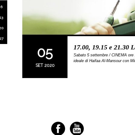
6
13
20
27
17.00, 19.15 e 21.30 L
05
Sabato 5 settembre / CINEMA ore 1
ideale di Haifaa Al-Mansour con Mi
SET 2020