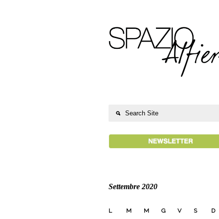
Settembre 2020
L
M
M
G
V
S
D