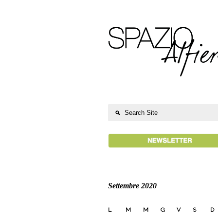
Settembre 2020
L
M
M
G
V
S
D