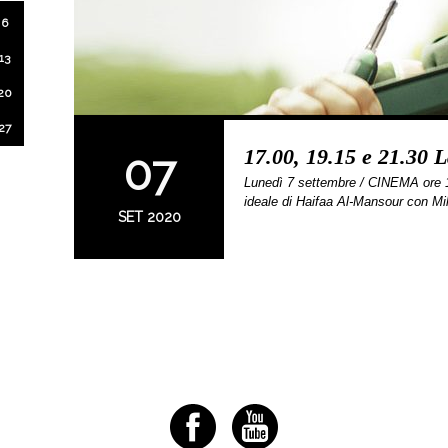
6
13
20
27
17.00, 19.15 e 21.30 L
07
Lunedì 7 settembre / CINEMA ore 1
ideale di Haifaa Al-Mansour con Mi
SET 2020