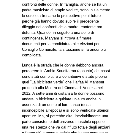
confronti delle donne. In famiglia, anche se ha un
padre musicista di ampie vedute, sono inizialmente
le sorelle a frenarne le prospettive per il futuro
perché già hanno dovuto subire il precedente
dileggio nei confronti della madre, cantante ora
defunta. Quando, in seguito a una serie di
contingenze, Maryam si ritrova a firmare i
documenti per la candidatura alle elezioni per il
Consiglio Comunale, la situazione si fa ancor più
complicata.
Lunga è la strada che le donne debbono ancora
percorrere in Arabia Saudita ma (appunto) dei passi
sono stati compiuti e a contribuirvi è stato proprio
quel ”La bicicletta verde” che Haifaa Al Mansour
presentò alla Mostra del Cinema di Venezia nel
2012. A sette anni di distanza le donne possono
andare in bicicletta e guidare un’auto anche in
assenza di un uomo al loro fianco (cosa
inconcepibile all’epoca) e si sono verificate ulteriori
aperture. Ma, si potrebbe dire, inevitabilmente una
parte consistente dell’universo maschile oppone
una resistenza che va dal rifiuto totale degli anziani
a forme più o meno subdole che hanno comunque