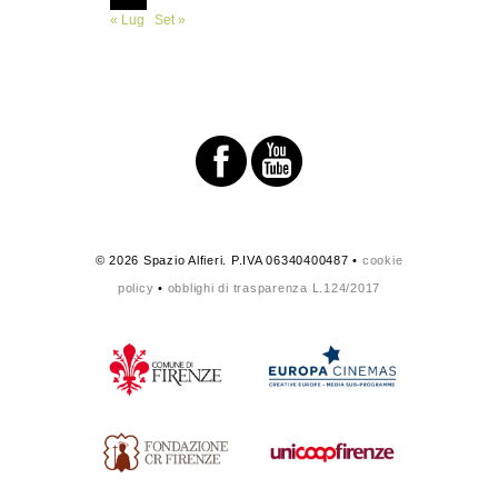
« Lug
Set »
© 2026 Spazio Alfieri. P.IVA 06340400487 •
cookie
policy
•
obblighi di trasparenza L.124/2017