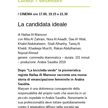
Lunedì 7 settembre
/
CINEMA ore 17.00, 19.15 e 21.30
La candidata ideale
di Haifaa Al-Mansour
con Mila Al Zahrani, Nora Al Awadh, Dae Al Hilali,
Khalid Abdulraheem, Shafi Alharthy, Tareq Al
Khaldi, Khadeeja Mua’th, Rakan Abdulhaman,
Nojoud Ahmed
genere: commedia drammatica – durata: 101 minuti
– produzione: Arabia Saudita 2019
Dopo “La bicicletta verde” la pionieristica
regista Haifaa Al Mansour racconta una nuova
storia di emancipazione femminile in Arabia
Saudita.
Maryam è una dottoressa consapevole della
responsabilità del proprio ruolo che esercita in un
piccolo ospedale in Arabia Saudita. Nonostante la
sua professionalità deve lottare quotidianamente
contro il pregiudizio diffuso nella società nei