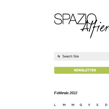
Febbraio 2022
L
M
M
G
V
S
D