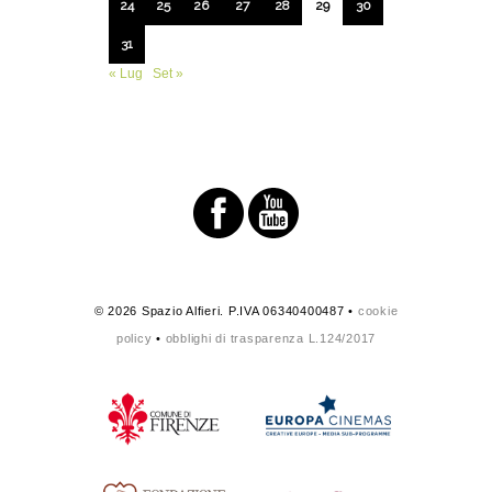
24
25
26
27
28
29
30
31
« Lug
Set »
© 2026 Spazio Alfieri. P.IVA 06340400487 •
cookie
policy
•
obblighi di trasparenza L.124/2017