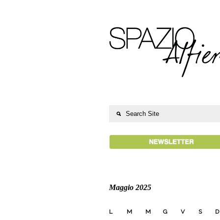
Maggio 2025
L
M
M
G
V
S
D