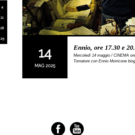
4
11
18
25
Ennio, ore 17.30 e 20
14
Mercoledì 14 maggio / CINEMA ore
Tornatore con Ennio Morricone biog
MAG 2025