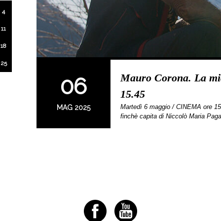
4
11
18
25
Mauro Corona. La mia 
06
15.45
Martedì 6 maggio / CINEMA ore 
MAG 2025
finchè capita di Niccolò Maria Pa