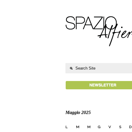
Maggio 2025
L
M
M
G
V
S
D