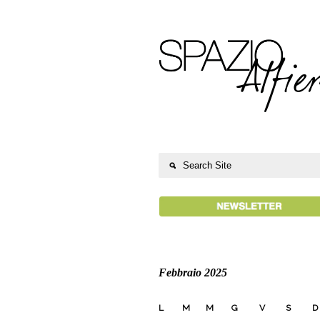
Febbraio 2025
L
M
M
G
V
S
D