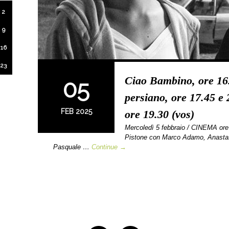
2
9
16
23
Ciao Bambino, ore 16.
05
persiano, ore 17.45 e 
FEB 2025
ore 19.30 (vos)
Mercoledì 5 febbraio / CINEMA o
Pistone con Marco Adamo, Anastas
Pasquale …
Continue →