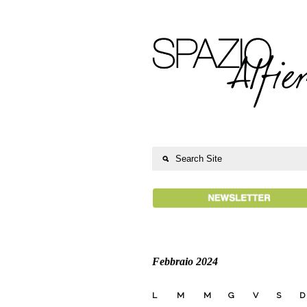
Febbraio 2024
L
M
M
G
V
S
D