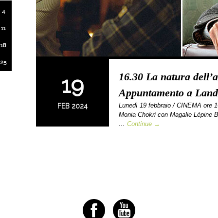
4
11
18
25
16.30 La natura dell’
19
Appuntamento a Land
Lunedì 19 febbraio / CINEMA or
FEB 2024
Monia Chokri con Magalie Lépine B
…
Continue →