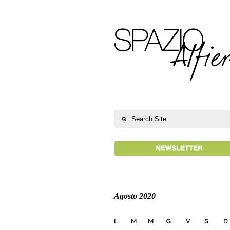
Agosto 2020
L
M
M
G
V
S
D