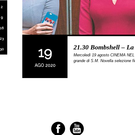
2
9
16
23
21.30 Bombshell – La 
19
30
Mercoledì 19 agosto CINEMA NEL 
grande di S.M. Novella selezione f
AGO 2020