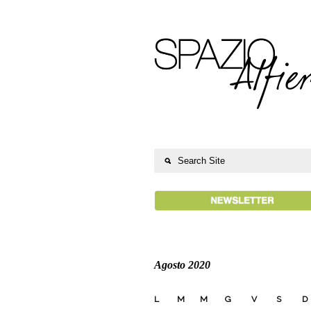
Agosto 2020
L
M
M
G
V
S
D