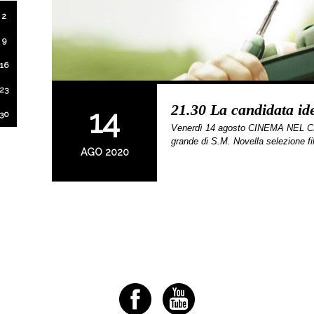
2
9
16
23
21.30 La candidata id
14
30
Venerdì 14 agosto CINEMA NEL CH
grande di S.M. Novella selezione f
AGO 2020