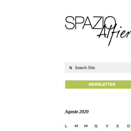
Agosto 2020
L
M
M
G
V
S
D