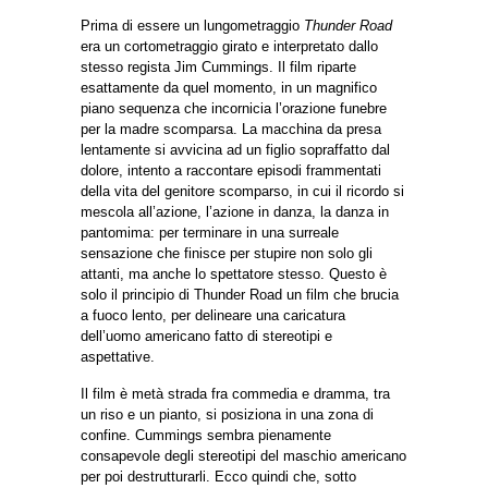
Prima di essere un lungometraggio
Thunder Road
era un cortometraggio girato e interpretato dallo
stesso regista Jim Cummings. Il film riparte
esattamente da quel momento, in un magnifico
piano sequenza che incornicia l’orazione funebre
per la madre scomparsa. La macchina da presa
lentamente si avvicina ad un figlio sopraffatto dal
dolore, intento a raccontare episodi frammentati
della vita del genitore scomparso, in cui il ricordo si
mescola all’azione, l’azione in danza, la danza in
pantomima: per terminare in una surreale
sensazione che finisce per stupire non solo gli
attanti, ma anche lo spettatore stesso. Questo è
solo il principio di Thunder Road un film che brucia
a fuoco lento, per delineare una caricatura
dell’uomo americano fatto di stereotipi e
aspettative.
Il film è metà strada fra commedia e dramma, tra
un riso e un pianto, si posiziona in una zona di
confine. Cummings sembra pienamente
consapevole degli stereotipi del maschio americano
per poi destrutturarli. Ecco quindi che, sotto