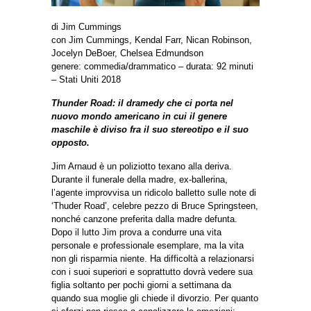
di Jim Cummings
con Jim Cummings, Kendal Farr, Nican Robinson,
Jocelyn DeBoer, Chelsea Edmundson
genere: commedia/drammatico – durata: 92 minuti
– Stati Uniti 2018
Thunder Road: il dramedy che ci porta nel
nuovo mondo americano in cui il genere
maschile è diviso fra il suo stereotipo e il suo
opposto.
Jim Arnaud è un poliziotto texano alla deriva.
Durante il funerale della madre, ex-ballerina,
l’agente improvvisa un ridicolo balletto sulle note di
‘Thuder Road’, celebre pezzo di Bruce Springsteen,
nonché canzone preferita dalla madre defunta.
Dopo il lutto Jim prova a condurre una vita
personale e professionale esemplare, ma la vita
non gli risparmia niente. Ha difficoltà a relazionarsi
con i suoi superiori e soprattutto dovrà vedere sua
figlia soltanto per pochi giorni a settimana da
quando sua moglie gli chiede il divorzio. Per quanto