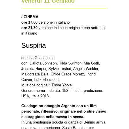
Venerdì 11 Gennaio
/
CINEMA
ore 17.00
versione in italiano
ore 21.30
versione in lingua originale con sottotitoli
in italiano
Suspiria
di Luca Guadagnino
con: Dakota Johnson, Tilda Swinton, Mia Goth,
Jessica Harper, Sylvie Testud, Angela Winkler,
Malgorzata Bela, Chloë Grace Moretz, Ingrid
Caven, Lutz Ebersdorf
Musiche originali: Thom Yorke
Genere: horror – durata: 152 minuti – produzione:
USA, Italia 2018
Guadagnino omaggia Argento con un film
personale, riflessivo, originale nello stile visivo
e coraggioso nella messa in scena.
In una prestigiosa scuola di danza di Berlino arriva
una giovane americana, Susie Bannion, per