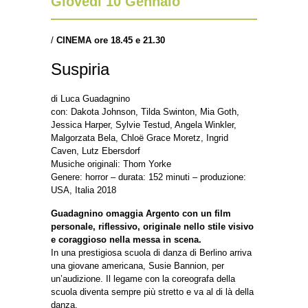
Giovedì 10 Gennaio
/
CINEMA
ore 18.45 e 21.30
Suspiria
di Luca Guadagnino
con: Dakota Johnson, Tilda Swinton, Mia Goth,
Jessica Harper, Sylvie Testud, Angela Winkler,
Malgorzata Bela, Chloë Grace Moretz, Ingrid
Caven, Lutz Ebersdorf
Musiche originali: Thom Yorke
Genere: horror – durata: 152 minuti – produzione:
USA, Italia 2018
Guadagnino omaggia Argento con un film
personale, riflessivo, originale nello stile visivo
e coraggioso nella messa in scena.
In una prestigiosa scuola di danza di Berlino arriva
una giovane americana, Susie Bannion, per
un’audizione. Il legame con la coreografa della
scuola diventa sempre più stretto e va al di là della
danza.