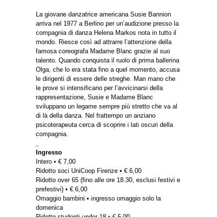
La giovane danzatrice americana Susie Bannion
arriva nel 1977 a Berlino per un’audizione presso la
compagnia di danza Helena Markos nota in tutto il
mondo. Riesce così ad attrarre l’attenzione della
famosa coreografa Madame Blanc grazie al suo
talento. Quando conquista il ruolo di prima ballerina
Olga, che lo era stata fino a quel momento, accusa
le dirigenti di essere delle streghe. Man mano che
le prove si intensificano per l’avvicinarsi della
rappresentazione, Susie e Madame Blanc
sviluppano un legame sempre più stretto che va al
di là della danza. Nel frattempo un anziano
psicoterapeuta cerca di scoprire i lati oscuri della
compagnia.
_
Ingresso
Intero • € 7,00
Ridotto soci UniCoop Firenze • € 6,00
Ridotto over 65 (fino alle ore 18.30, esclusi festivi e
prefestivi) • € 6,00
Omaggio bambini • ingresso omaggio solo la
domenica
Ridotto studenti under 18 • € 5,00