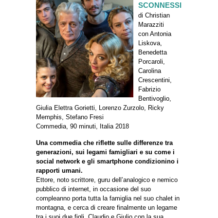
SCONNESSI
di Christian
Marazziti
con Antonia
Liskova,
Benedetta
Porcaroli,
Carolina
Crescentini,
Fabrizio
Bentivoglio,
Giulia Elettra Gorietti, Lorenzo Zurzolo, Ricky
Memphis, Stefano Fresi
Commedia, 90 minuti, Italia 2018
Una commedia che riflette sulle differenze tra
generazioni, sui legami famigliari e su come i
social network e gli smartphone condizionino i
rapporti umani.
Ettore, noto scrittore, guru dell’analogico e nemico
pubblico di internet, in occasione del suo
compleanno porta tutta la famiglia nel suo chalet in
montagna, e cerca di creare finalmente un legame
tra i suoi due figli, Claudio e Giulio con la sua