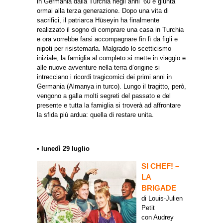
in Germania dalla Turchia negli anni ’60 e giunta
ormai alla terza generazione. Dopo una vita di
sacrifici, il patriarca Hüseyin ha finalmente
realizzato il sogno di comprare una casa in Turchia
e ora vorrebbe farsi accompagnare fin lì da figli e
nipoti per risistemarla. Malgrado lo scetticismo
iniziale, la famiglia al completo si mette in viaggio e
alle nuove avventure nella terra d’origine si
intrecciano i ricordi tragicomici dei primi anni in
Germania (Almanya in turco). Lungo il tragitto, però,
vengono a galla molti segreti del passato e del
presente e tutta la famiglia si troverà ad affrontare
la sfida più ardua: quella di restare unita.
• lunedì 29 luglio
SI CHEF! –
LA
BRIGADE
di Louis-Julien
Petit
con Audrey