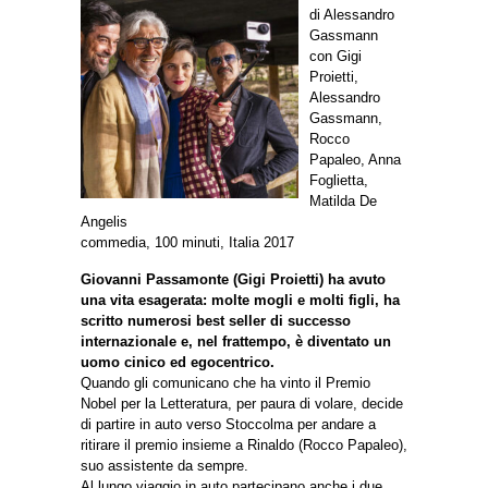
di Alessandro
Gassmann
con Gigi
Proietti,
Alessandro
Gassmann,
Rocco
Papaleo, Anna
Foglietta,
Matilda De
Angelis
commedia, 100 minuti, Italia 2017
Giovanni Passamonte (Gigi Proietti) ha avuto
una vita esagerata: molte mogli e molti figli, ha
scritto numerosi best seller di successo
internazionale e, nel frattempo, è diventato un
uomo cinico ed egocentrico.
Quando gli comunicano che ha vinto il Premio
Nobel per la Letteratura, per paura di volare, decide
di partire in auto verso Stoccolma per andare a
ritirare il premio insieme a Rinaldo (Rocco Papaleo),
suo assistente da sempre.
Al lungo viaggio in auto partecipano anche i due