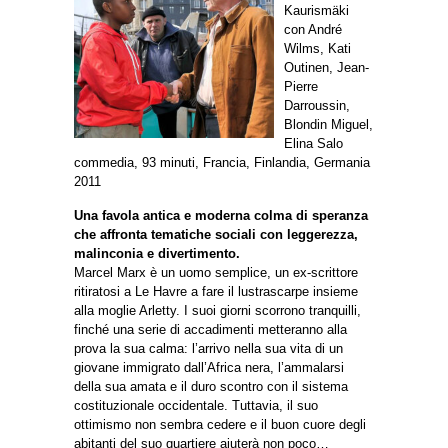
Kaurismäki
con André
Wilms, Kati
Outinen, Jean-
Pierre
Darroussin,
Blondin Miguel,
Elina Salo
commedia, 93 minuti, Francia, Finlandia, Germania
2011
Una favola antica e moderna colma di speranza
che affronta tematiche sociali con leggerezza,
malinconia e divertimento.
Marcel Marx è un uomo semplice, un ex-scrittore
ritiratosi a Le Havre a fare il lustrascarpe insieme
alla moglie Arletty. I suoi giorni scorrono tranquilli,
finché una serie di accadimenti metteranno alla
prova la sua calma: l’arrivo nella sua vita di un
giovane immigrato dall’Africa nera, l’ammalarsi
della sua amata e il duro scontro con il sistema
costituzionale occidentale. Tuttavia, il suo
ottimismo non sembra cedere e il buon cuore degli
abitanti del suo quartiere aiuterà non poco…