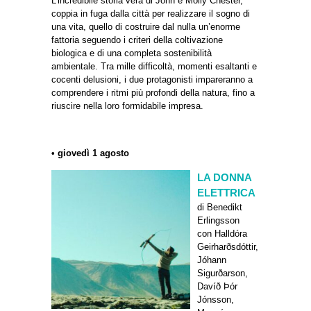
L’incredibile storia vera di John e Molly Chester,
coppia in fuga dalla città per realizzare il sogno di
una vita, quello di costruire dal nulla un’enorme
fattoria seguendo i criteri della coltivazione
biologica e di una completa sostenibilità
ambientale. Tra mille difficoltà, momenti esaltanti e
cocenti delusioni, i due protagonisti impareranno a
comprendere i ritmi più profondi della natura, fino a
riuscire nella loro formidabile impresa.
• giovedì 1 agosto
LA DONNA
ELETTRICA
di Benedikt
Erlingsson
con Halldóra
Geirharðsdóttir,
Jóhann
Sigurðarson,
Davíð Þór
Jónsson,