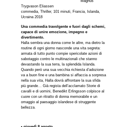
Magnús
Trygvason Eliassen
commedia, Thriller, 101 minuti, Francia, Islanda,
Ucraina 2018
Una commedia travolgente e fuori dagli schemi,
capace di unire emozione, impegno e
divertimento.
Halla sembra una donna come le altre, ma dietro la
routine di ogni giorno nasconde una vita segreta:
armata di tutto punto compie spericolate azioni di
sabotaggio contro le multinazionali che stanno
devastando la sua terra, la splendida Islanda.
Quando però una sua vecchia richiesta d’adozione
va a buon fine e una bambina si affaccia a sorpresa
nella sua vita, Halla dovrà affrontare la sua sfida
più grande… Già regista dell’acclamato Storie di
cavalli e di uomini, Benedikt Erlingsson colpisce al
cuore con un ritratto di donna memorabile e un
omaggio al paesaggio islandese di struggente
bellezza.
• giovedì 8 agosto