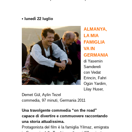
• lunedì 22 luglio
ALMANYA,
LA MIA
FAMIGLIA
VA IN
GERMANIA
di Yasemin
Samdereli
con Vedat
Erincin, Fahri
Ogün Yardim,
Lilay Huser,
Demet Gül, Aylin Tezel
commedia, 97 minuti, Germania 2011
Una travolgente commedia “on the road”
capace di divertire e commuovere raccontando
una storia attualissima.
Protagonista del film è la famiglia Yilmaz, emigrata