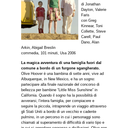
di Jonathan
Dayton, Valerie
Faris
con Greg
Kinnear, Toni
Collette, Steve
Carell, Paul
Dano, Alan
Arkin, Abigail Breslin
commedia, 101 minuti, Usa 2006
La magica avventura di una famiglia fuori dal
comune a bordo di un furgone sgangherato.
Olive Hoover è una bambina di sette anni, vive ad
Albuquerque, in New Mexico, e ha un sogno:
partecipare alla finale nazionale del concorso di
bellezza per bambine “Little Miss Sunshine” in
California. Quando il sogno ha la possibilità di
avverarsi, l’intera famiglia, per compiacere e
seguire la piccola, intraprende un viaggio attraverso
gli Stati Uniti a bordo di un vecchio e cadente
pulmino, in un percorso in cui i personaggi sono
chiamati al superamento di difficoltà di vario tipo e
in cui si annodano speranze e disillusioni. Olive non