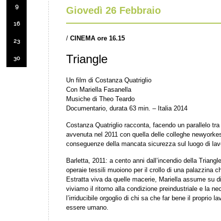
9
Giovedì 26 Febbraio
16
/
CINEMA ore 16.15
23
Triangle
30
Un film di Costanza Quatriglio
Con Mariella Fasanella
Musiche di Theo Teardo
Documentario, durata 63 min. – Italia 2014
Costanza Quatriglio racconta, facendo un parallelo tra 
avvenuta nel 2011 con quella delle colleghe newyorkesi d
conseguenze della mancata sicurezza sul luogo di lav
Barletta, 2011: a cento anni dall’incendio della Triang
operaie tessili muoiono per il crollo di una palazzina ch
Estratta viva da quelle macerie, Mariella assume su di
viviamo il ritorno alla condizione preindustriale e la n
l’irriducibile orgoglio di chi sa che far bene il proprio 
essere umano.