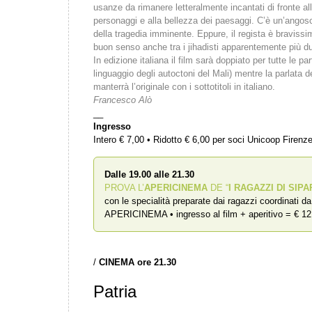
usanze da rimanere letteralmente incantati di fronte all
personaggi e alla bellezza dei paesaggi. C’è un’ango
della tragedia imminente. Eppure, il regista è bravissi
buon senso anche tra i jihadisti apparentemente più dur
In edizione italiana il film sarà doppiato per tutte le pa
linguaggio degli autoctoni del Mali) mentre la parlata de
manterrà l’originale con i sottotitoli in italiano.
Francesco Alò
__
Ingresso
Intero € 7,00 • Ridotto € 6,00 per soci Unicoop Firenz
Dalle 19.00 alle 21.30
PROVA L’
APERICINEMA
DE “
I RAGAZZI DI SIPA
con le specialità preparate dai ragazzi coordinati d
APERICINEMA • ingresso al film + aperitivo = € 12
/
CINEMA ore 21.30
Patria