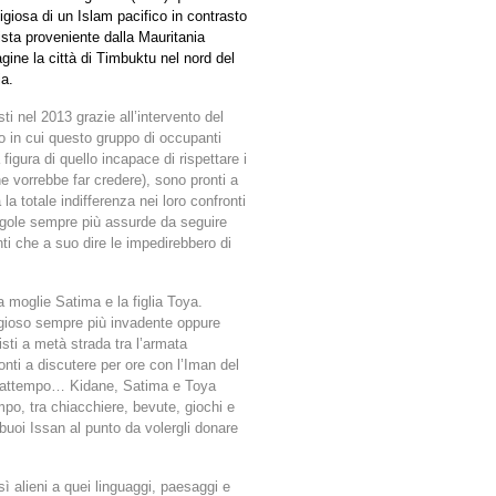
ligiosa di un Islam pacifico in contrasto
ista proveniente dalla Mauritania
ne la città di Timbuktu nel nord del
ia.
ti nel 2013 grazie all’intervento del
o in cui questo gruppo di occupanti
 figura di quello incapace di rispettare i
e vorrebbe far credere), sono pronti a
 la totale indifferenza nei loro confronti
egole sempre più assurde da seguire
nti che a suo dire le impedirebbero di
a moglie Satima e la figlia Toya.
igioso sempre più invadente oppure
sti a metà strada tra l’armata
onti a discutere per ore con l’Iman del
l frattempo… Kidane, Satima e Toya
mpo, tra chiacchiere, bevute, giochi e
 buoi Issan al punto da volergli donare
ì alieni a quei linguaggi, paesaggi e