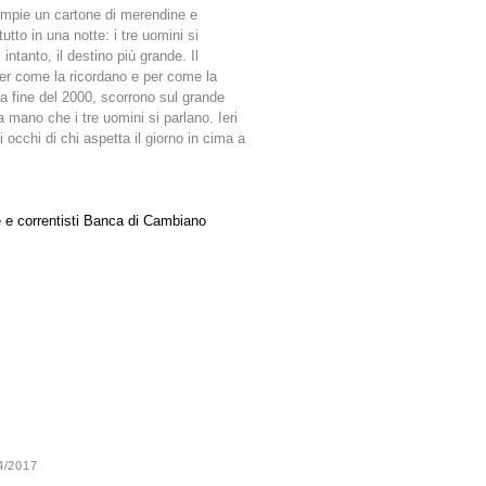
empie un cartone di merendine e
tto in una notte: i tre uomini si
intanto, il destino più grande. Il
 per come la ricordano e per come la
la fine del 2000, scorrono sul grande
a mano che i tre uomini si parlano. Ieri
i occhi di chi aspetta il giorno in cima a
e e correntisti Banca di Cambiano
24/2017