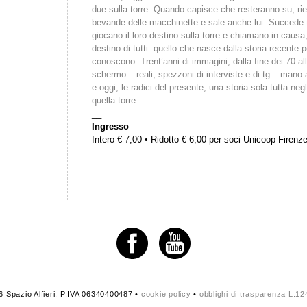
due sulla torre. Quando capisce che resteranno su, ri
bevande delle macchinette e sale anche lui. Succede tu
giocano il loro destino sulla torre e chiamano in causa, 
destino di tutti: quello che nasce dalla storia recente
conoscono. Trent’anni di immagini, dalla fine dei 70 al
schermo – reali, spezzoni di interviste e di tg – mano 
e oggi, le radici del presente, una storia sola tutta negl
quella torre.
__
Ingresso
Intero € 7,00 • Ridotto € 6,00 per soci Unicoop Firenz
 Spazio Alfieri. P.IVA 06340400487 •
cookie policy
•
obblighi di trasparenza L.1