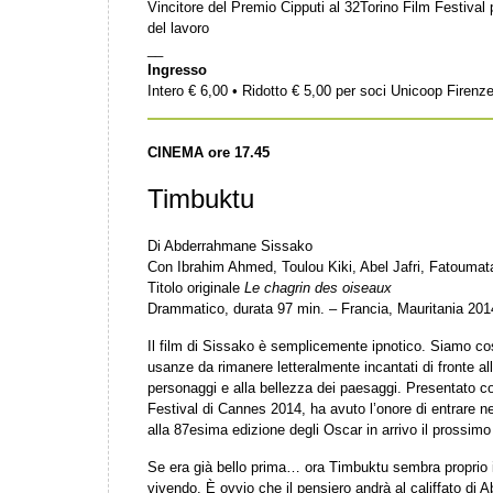
Vincitore del Premio Cipputi al 32Torino Film Festival
del lavoro
__
Ingresso
Intero € 6,00 • Ridotto € 5,00 per soci Unicoop Firenz
CINEMA ore 17.45
Timbuktu
Di Abderrahmane Sissako
Con Ibrahim Ahmed, Toulou Kiki, Abel Jafri, Fatouma
Titolo originale
Le chagrin des oiseaux
Drammatico, durata 97 min. – Francia, Mauritania 201
Il film di Sissako è semplicemente ipnotico. Siamo cos
usanze da rimanere letteralmente incantati di fronte all
personaggi e alla bellezza dei paesaggi. Presentato c
Festival di Cannes 2014, ha avuto l’onore di entrare ne
alla 87esima edizione degli Oscar in arrivo il prossimo
Se era già bello prima… ora Timbuktu sembra proprio i
vivendo. È ovvio che il pensiero andrà al califfato di