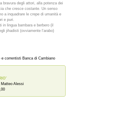
a bravura degli attori, alla potenza dei
scia che cresce costante. Un senso
mo a inquadrare le crepe di umanità e
i e puri.
rti in lingua bambara e berbero (il
gli jihadisti (ovviamente l’arabo)
e e correntisti Banca di Cambiano
RIO
”
a Matteo Alessi
,00