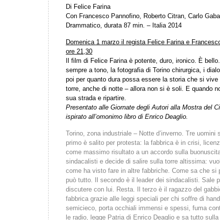
Di Felice Farina
Con Francesco Pannofino, Roberto Citran, Carlo Gabar
Drammatico, durata 87 min. – Italia 2014
Domenica 1 marzo il regista Felice Farina e Francesco 
ore 21,30
Il film di Felice Farina è potente, duro, ironico. È bello. 
sempre a tono, la fotografia di Torino chirurgica, i dial
poi per quanto dura possa essere la storia che si vive 
torre, anche di notte – allora non si è soli. E quando n
sua strada e ripartire.
Presentato alle Giornate degli Autori alla Mostra del 
ispirato all’omonimo libro di Enrico Deaglio.
Torino, zona industriale – Notte d’inverno. Tre uomini so
primo è salito per protesta: la fabbrica è in crisi, licen
come massimo risultato a un accordo sulla buonuscita
sindacalisti e decide di salire sulla torre altissima: vuol
come ha visto fare in altre fabbriche. Come sa che si 
può tutto. Il secondo è il leader dei sindacalisti. Sal
discutere con lui. Resta. Il terzo è il ragazzo del gabbi
fabbrica grazie alle leggi speciali per chi soffre di ha
semicieco, porta occhiali immensi e spessi, fuma conti
le radio, legge Patria di Enrico Deaglio e sa tutto sulla s