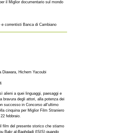
 per il Miglior documentario sul mondo
e e correntisti Banca di Cambiano
ta Diawara, Hichem Yacoubi
4
ì alieni a quei linguaggi, paesaggi e
a bravura degli attori, alla potenza dei
on successo in Concorso all’ultimo
lla cinquina per Miglior Film Straniero
 22 febbraio.
l film del presente storico che stiamo
 Abu Bakr al-Baghdadi (ISIS) quando