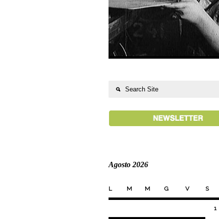
Agosto 2026
L
M
M
G
V
S
1