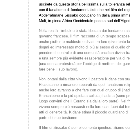
uscirete da questa storia bellissima sulla tolleranza re
con il fanatismo di fondamentalisti che nel film del reg
Abderrahmane Sissako occupano fin dalla prima immagi
Mali, in piena Africa Occidentale poco a sud dell’Alger
Nella realtà Timbuktu è stata liberata dai fondamentalis
governo francese. Il film racconta di un tempo sospes
anche piuttosto maldestri e divisi tra loro (divertente la
dogmi ed interessato molto di più al sesso di quello ch
prendere il controllo di una comunità pacifica divisa tra
e una sempre più evidente esasperazione per via di r
(una donna protesterà per l’obbligo di mettersi dei gua
fare bene il suo lavoro).
Non lontani dalla città vivono il pastore Kidane con su
Riusciranno a rimanere separati da quel fanatismo rel
anche loro avranno a che fare con quel gruppo di jihadi
Brancaleone e la più spietata cellula jihadista (sono pr
luogo convinti che il Corano sia dalla loro parte). Ne
vivono sempre più nascosti nella loro oasi fuori dal te
atti di generosità. Kidane stima il piccolo guardiano di
parte del suo bestiame.
Il film di Sissako è semplicemente ipnotico. Siamo cos