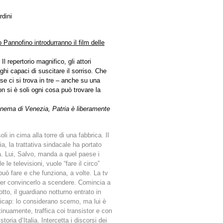
dini
Pannofino introdurranno il film delle
Il repertorio magnifico, gli attori
oghi capaci di suscitare il sorriso. Che
se ci si trova in tre – anche su una
on si è soli ogni cosa può trovare la
Cinema di Venezia, Patria è liberamente
li in cima alla torre di una fabbrica. Il
zia, la trattativa sindacale ha portato
. Lui, Salvo, manda a quel paese i
e le televisioni, vuole “fare il circo”
può fare e che funziona, a volte. La tv
e per convincerlo a scendere. Comincia a
otto, il guardiano notturno entrato in
ndicap: lo considerano scemo, ma lui è
nuamente, traffica coi transistor e con
toria d’Italia. Intercetta i discorsi dei