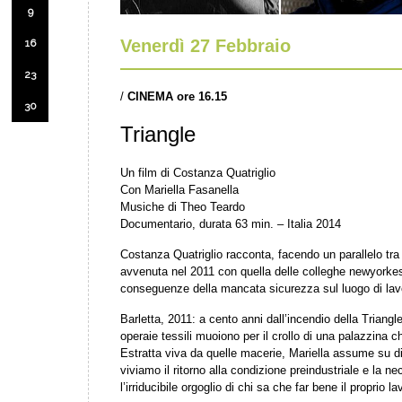
9
Venerdì 27 Febbraio
16
23
/
CINEMA ore 16.15
30
Triangle
Un film di Costanza Quatriglio
Con Mariella Fasanella
Musiche di Theo Teardo
Documentario, durata 63 min. – Italia 2014
Costanza Quatriglio racconta, facendo un parallelo tra 
avvenuta nel 2011 con quella delle colleghe newyorkesi d
conseguenze della mancata sicurezza sul luogo di lav
Barletta, 2011: a cento anni dall’incendio della Triang
operaie tessili muoiono per il crollo di una palazzina ch
Estratta viva da quelle macerie, Mariella assume su di
viviamo il ritorno alla condizione preindustriale e la n
l’irriducibile orgoglio di chi sa che far bene il proprio 