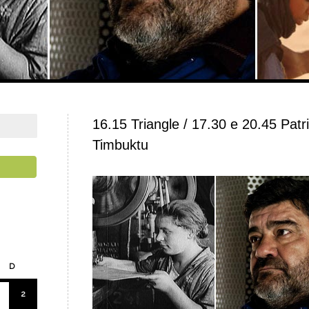
16.15 Triangle / 17.30 e 20.45 Patr
Timbuktu
D
2