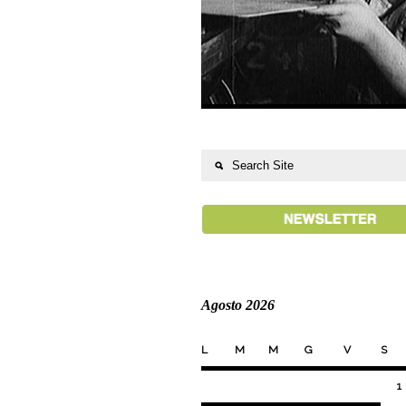
Agosto 2026
L
M
M
G
V
S
1