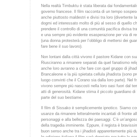
Nella realtà Timbuktu è stata liberata dai fondamentalis
governo francese. Il film racconta di un tempo sospes
anche piuttosto maldestri e divisi tra loro (divertente la
dogmi ed interessato molto di più al sesso di quello ch
prendere il controllo di una comunità pacifica divisa tra
e una sempre più evidente esasperazione per via di r
(una donna protesterà per l’obbligo di mettersi dei gua
fare bene il suo lavoro).
Non lontani dalla città vivono il pastore Kidane con su
Riusciranno a rimanere separati da quel fanatismo rel
anche loro avranno a che fare con quel gruppo di jihadi
Brancaleone e la più spietata cellula jihadista (sono pr
luogo convinti che il Corano sia dalla loro parte). Ne
vivono sempre più nascosti nella loro oasi fuori dal te
atti di generosità. Kidane stima il piccolo guardiano di
parte del suo bestiame.
Il film di Sissako è semplicemente ipnotico. Siamo cos
usanze da rimanere letteralmente incantati di fronte all
personaggi e alla bellezza dei paesaggi. C’è un’ango
della tragedia imminente. Eppure, il regista è bravissi
buon senso anche tra i jihadisti apparentemente più dur
In edizione italiana il film sarà doppiato per tutte le pa