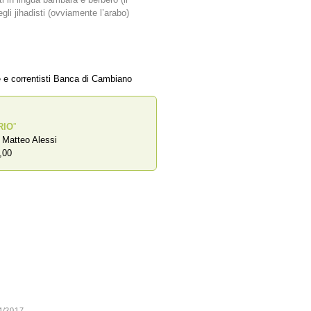
gli jihadisti (ovviamente l’arabo)
e e correntisti Banca di Cambiano
RIO
”
a Matteo Alessi
,00
24/2017