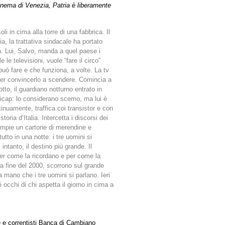
Cinema di Venezia, Patria è liberamente
li in cima alla torre di una fabbrica. Il
zia, la trattativa sindacale ha portato
. Lui, Salvo, manda a quel paese i
e le televisioni, vuole “fare il circo”
può fare e che funziona, a volte. La tv
e per convincerlo a scendere. Comincia a
otto, il guardiano notturno entrato in
ndicap: lo considerano scemo, ma lui è
nuamente, traffica coi transistor e con
toria d’Italia. Intercetta i discorsi dei
empie un cartone di merendine e
tto in una notte: i tre uomini si
intanto, il destino più grande. Il
 per come la ricordano e per come la
la fine del 2000, scorrono sul grande
a mano che i tre uomini si parlano. Ieri
i occhi di chi aspetta il giorno in cima a
e e correntisti Banca di Cambiano