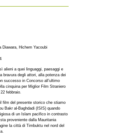
ta Diawara, Hichem Yacoubi
4
ì alieni a quei linguaggi, paesaggi e
a bravura degli attori, alla potenza dei
on successo in Concorso all’ultimo
lla cinquina per Miglior Film Straniero
 22 febbraio.
l film del presente storico che stiamo
 Abu Bakr al-Baghdadi (ISIS) quando
ligiosa di un Islam pacifico in contrasto
ista proveniente dalla Mauritania
ne la città di Timbuktu nel nord del
ia.