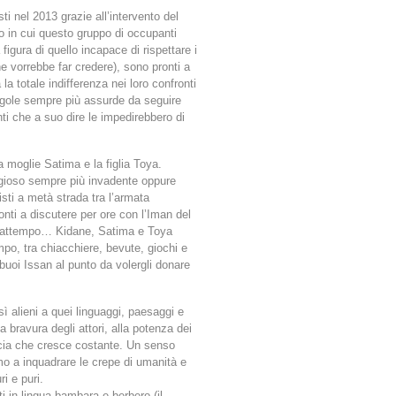
ti nel 2013 grazie all’intervento del
o in cui questo gruppo di occupanti
 figura di quello incapace di rispettare i
e vorrebbe far credere), sono pronti a
 la totale indifferenza nei loro confronti
egole sempre più assurde da seguire
nti che a suo dire le impedirebbero di
a moglie Satima e la figlia Toya.
igioso sempre più invadente oppure
sti a metà strada tra l’armata
onti a discutere per ore con l’Iman del
l frattempo… Kidane, Satima e Toya
mpo, tra chiacchiere, bevute, giochi e
 buoi Issan al punto da volergli donare
ì alieni a quei linguaggi, paesaggi e
a bravura degli attori, alla potenza dei
scia che cresce costante. Un senso
mo a inquadrare le crepe di umanità e
i e puri.
rti in lingua bambara e berbero (il