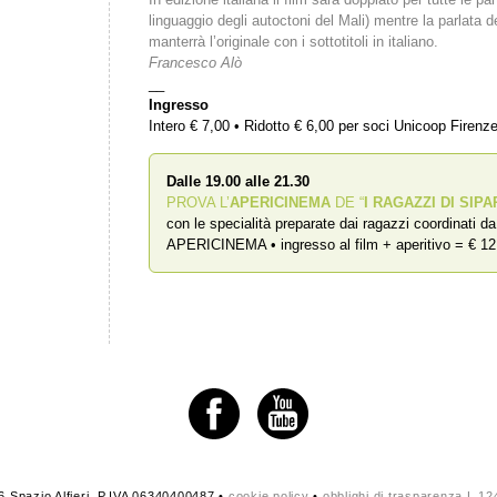
linguaggio degli autoctoni del Mali) mentre la parlata de
manterrà l’originale con i sottotitoli in italiano.
Francesco Alò
__
Ingresso
Intero € 7,00 • Ridotto € 6,00 per soci Unicoop Firenz
Dalle 19.00 alle 21.30
PROVA L’
APERICINEMA
DE “
I RAGAZZI DI SIPA
con le specialità preparate dai ragazzi coordinati d
APERICINEMA • ingresso al film + aperitivo = € 12
 Spazio Alfieri. P.IVA 06340400487 •
cookie policy
•
obblighi di trasparenza L.1