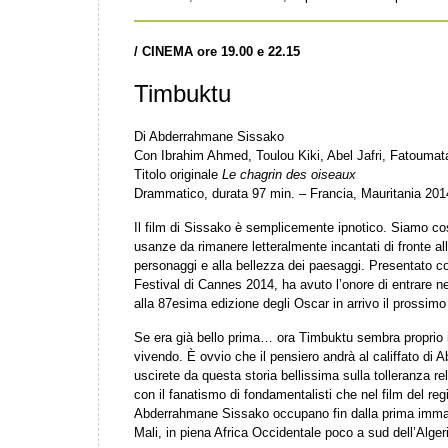
/ CINEMA ore 19.00 e 22.15
Timbuktu
Di Abderrahmane Sissako
Con Ibrahim Ahmed, Toulou Kiki, Abel Jafri, Fatouma
Titolo originale
Le chagrin des oiseaux
Drammatico, durata 97 min. – Francia, Mauritania 201
Il film di Sissako è semplicemente ipnotico. Siamo cos
usanze da rimanere letteralmente incantati di fronte all
personaggi e alla bellezza dei paesaggi. Presentato c
Festival di Cannes 2014, ha avuto l’onore di entrare ne
alla 87esima edizione degli Oscar in arrivo il prossimo
Se era già bello prima… ora Timbuktu sembra proprio i
vivendo. È ovvio che il pensiero andrà al califfato di
uscirete da questa storia bellissima sulla tolleranza re
con il fanatismo di fondamentalisti che nel film del reg
Abderrahmane Sissako occupano fin dalla prima immagi
Mali, in piena Africa Occidentale poco a sud dell’Alger