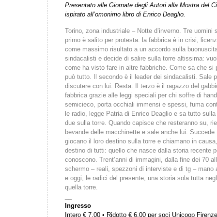
Presentato alle Giornate degli Autori alla Mostra del 
ispirato all’omonimo libro di Enrico Deaglio.
Torino, zona industriale – Notte d’inverno. Tre uomini so
primo è salito per protesta: la fabbrica è in crisi, licen
come massimo risultato a un accordo sulla buonuscita
sindacalisti e decide di salire sulla torre altissima: vuol
come ha visto fare in altre fabbriche. Come sa che si 
può tutto. Il secondo è il leader dei sindacalisti. Sal
discutere con lui. Resta. Il terzo è il ragazzo del gabbi
fabbrica grazie alle leggi speciali per chi soffre di ha
semicieco, porta occhiali immensi e spessi, fuma conti
le radio, legge Patria di Enrico Deaglio e sa tutto sulla s
due sulla torre. Quando capisce che resteranno su, ri
bevande delle macchinette e sale anche lui. Succede tu
giocano il loro destino sulla torre e chiamano in causa, 
destino di tutti: quello che nasce dalla storia recente
conoscono. Trent’anni di immagini, dalla fine dei 70 al
schermo – reali, spezzoni di interviste e di tg – mano 
e oggi, le radici del presente, una storia sola tutta negl
quella torre.
__
Ingresso
Intero € 7,00 • Ridotto € 6,00 per soci Unicoop Firenz