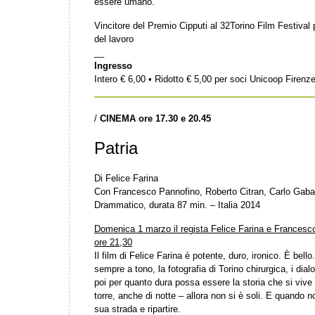
essere umano.
Vincitore del Premio Cipputi al 32Torino Film Festival
del lavoro
__
Ingresso
Intero € 6,00 • Ridotto € 5,00 per soci Unicoop Firenz
/
CINEMA ore 17.30 e 20.45
Patria
Di Felice Farina
Con Francesco Pannofino, Roberto Citran, Carlo Gabar
Drammatico, durata 87 min. – Italia 2014
Domenica 1 marzo il regista Felice Farina e Francesco 
ore 21,30
Il film di Felice Farina è potente, duro, ironico. È bello. 
sempre a tono, la fotografia di Torino chirurgica, i dial
poi per quanto dura possa essere la storia che si vive 
torre, anche di notte – allora non si è soli. E quando n
sua strada e ripartire.