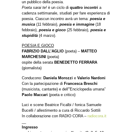
un pubblico della poesia.
Poeta sarai te!
è un ciclo di
quattro incontri
a
cadenza settimanale, studiati per fare esperienza di
poesia. Ciascun incontro avrà un tema:
poesia e
musica
(11 febbraio),
poesia e immagine
(18
febbraio),
poesia e gioco
(25 febbraio),
poesia e
stupidità
(4 marzo).
POESIA E GIOCO
FABRIZIO DALL’AGLIO
(poeta) –
MATTEO
MARCHESINI
(poeta)
ospite della serata
BENEDETTO FERRARA
(giornalista)
Conducono:
Daniela Morozzi
e
Valerio Nardoni
Con la partecipazione di
Francesca Breschi
(musicista, cantante) e dell'”Enciclopedia umana”
Paolo Maccari
(poeta e critico)
Luci e scene Beatrice Ficalbi / fonica Samuele
Bucelli / allestimento a cura di Riccardo Sottili
In collaborazione con RADIO CORA –
radiocora.it
__
Ingresso