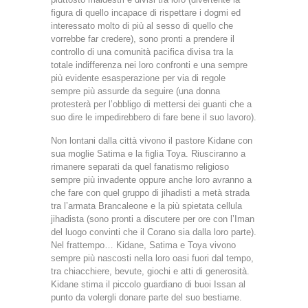
figura di quello incapace di rispettare i dogmi ed
interessato molto di più al sesso di quello che
vorrebbe far credere), sono pronti a prendere il
controllo di una comunità pacifica divisa tra la
totale indifferenza nei loro confronti e una sempre
più evidente esasperazione per via di regole
sempre più assurde da seguire (una donna
protesterà per l’obbligo di mettersi dei guanti che a
suo dire le impedirebbero di fare bene il suo lavoro).
Non lontani dalla città vivono il pastore Kidane con
sua moglie Satima e la figlia Toya. Riusciranno a
rimanere separati da quel fanatismo religioso
sempre più invadente oppure anche loro avranno a
che fare con quel gruppo di jihadisti a metà strada
tra l’armata Brancaleone e la più spietata cellula
jihadista (sono pronti a discutere per ore con l’Iman
del luogo convinti che il Corano sia dalla loro parte).
Nel frattempo… Kidane, Satima e Toya vivono
sempre più nascosti nella loro oasi fuori dal tempo,
tra chiacchiere, bevute, giochi e atti di generosità.
Kidane stima il piccolo guardiano di buoi Issan al
punto da volergli donare parte del suo bestiame.