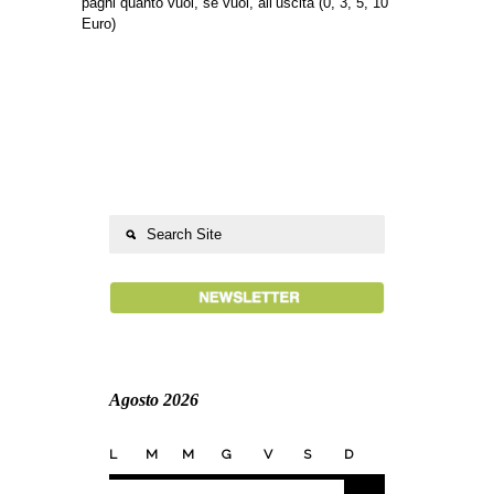
paghi quanto vuoi, se vuoi, all’uscita (0, 3, 5, 10
Euro)
Agosto 2026
L
M
M
G
V
S
D