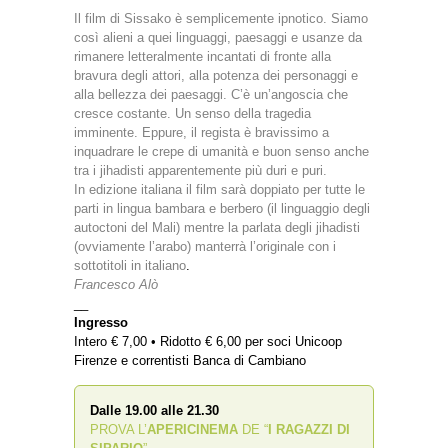
Il film di Sissako è semplicemente ipnotico. Siamo
così alieni a quei linguaggi, paesaggi e usanze da
rimanere letteralmente incantati di fronte alla
bravura degli attori, alla potenza dei personaggi e
alla bellezza dei paesaggi. C’è un’angoscia che
cresce costante. Un senso della tragedia
imminente. Eppure, il regista è bravissimo a
inquadrare le crepe di umanità e buon senso anche
tra i jihadisti apparentemente più duri e puri.
In edizione italiana il film sarà doppiato per tutte le
parti in lingua bambara e berbero (il linguaggio degli
autoctoni del Mali) mentre la parlata degli jihadisti
(ovviamente l’arabo) manterrà l’originale con i
sottotitoli in italiano
.
Francesco Alò
__
Ingresso
Intero € 7,00 • Ridotto € 6,00 per soci Unicoop
Firenze e correntisti Banca di Cambiano
Dalle 19.00 alle 21.30
PROVA L’
APERICINEMA
DE “
I RAGAZZI DI