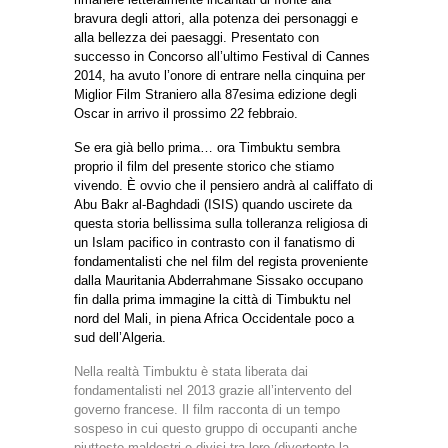
bravura degli attori, alla potenza dei personaggi e
alla bellezza dei paesaggi. Presentato con
successo in Concorso all’ultimo Festival di Cannes
2014, ha avuto l’onore di entrare nella cinquina per
Miglior Film Straniero alla 87esima edizione degli
Oscar in arrivo il prossimo 22 febbraio.
Se era già bello prima… ora Timbuktu sembra
proprio il film del presente storico che stiamo
vivendo. È ovvio che il pensiero andrà al califfato di
Abu Bakr al-Baghdadi (ISIS) quando uscirete da
questa storia bellissima sulla tolleranza religiosa di
un Islam pacifico in contrasto con il fanatismo di
fondamentalisti che nel film del regista proveniente
dalla Mauritania Abderrahmane Sissako occupano
fin dalla prima immagine la città di Timbuktu nel
nord del Mali, in piena Africa Occidentale poco a
sud dell’Algeria.
Nella realtà Timbuktu è stata liberata dai
fondamentalisti nel 2013 grazie all’intervento del
governo francese. Il film racconta di un tempo
sospeso in cui questo gruppo di occupanti anche
piuttosto maldestri e divisi tra loro (divertente la