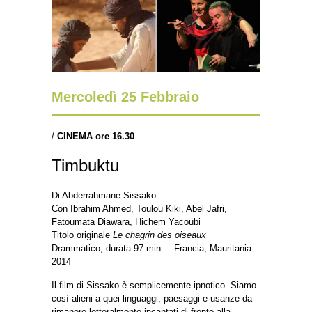
Mercoledì 25 Febbraio
/
CINEMA ore 16.30
Timbuktu
Di Abderrahmane Sissako
Con Ibrahim Ahmed, Toulou Kiki, Abel Jafri,
Fatoumata Diawara, Hichem Yacoubi
Titolo originale
Le chagrin des oiseaux
Drammatico, durata 97 min. – Francia, Mauritania
2014
Il film di Sissako è semplicemente ipnotico. Siamo
così alieni a quei linguaggi, paesaggi e usanze da
rimanere letteralmente incantati di fronte alla