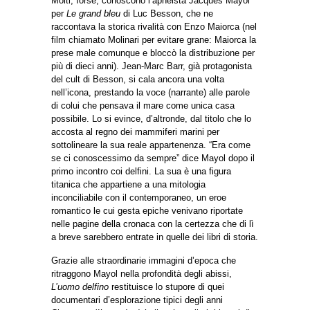
Molti, forse, conoscono l’apneista Jacques Mayol
per
Le grand bleu
di Luc Besson, che ne
raccontava la storica rivalità con Enzo Maiorca (nel
film chiamato Molinari per evitare grane: Maiorca la
prese male comunque e bloccò la distribuzione per
più di dieci anni). Jean-Marc Barr, già protagonista
del cult di Besson, si cala ancora una volta
nell’icona, prestando la voce (narrante) alle parole
di colui che pensava il mare come unica casa
possibile. Lo si evince, d’altronde, dal titolo che lo
accosta al regno dei mammiferi marini per
sottolineare la sua reale appartenenza. “Era come
se ci conoscessimo da sempre” dice Mayol dopo il
primo incontro coi delfini. La sua è una figura
titanica che appartiene a una mitologia
inconciliabile con il contemporaneo, un eroe
romantico le cui gesta epiche venivano riportate
nelle pagine della cronaca con la certezza che di lì
a breve sarebbero entrate in quelle dei libri di storia.
Grazie alle straordinarie immagini d’epoca che
ritraggono Mayol nella profondità degli abissi,
L’uomo delfino
restituisce lo stupore di quei
documentari d’esplorazione tipici degli anni