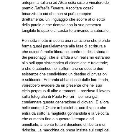
anteprima italiana ad
Alice nella città
e vincitore del
premio
Raffaella Fioretta
. Ascoltare cosa?
Innanzitutto ciò che non si può percepire
direttamente, un linguaggio che scorre al di sotto
della parola e che riempie con la sua presenza
tangibile lo spazio circostante arrivando a saturarlo.
Pennetta mette in scena una narrazione che prende
forma quasi parallelamente alla fase di scrittura e
che quindi è molto libera nei confronti della storia e
dei personaggi; che si affida a un realismo estraneo
allo sviluppo sistematico di dinamiche e traiettorie;
e che è autentico nel soffermarsi su queste due
esistenze che condividono un destino di privazioni
e solitudine. Entrambi abbandonati dalle loro madri,
vorrebbero evadere da un presente che nel suo
ciclo perpetuo di albe e tramonti – prezioso il lavoro
sulla fotografia di Paolo Ferrari – sembra già
condannare questa generazione di giovani. E allora
nelle corse di Oscar in bicicletta, con il vento che
entra da sotto la maglietta gonfiandola e la velocità
che aumenta fino a superare il tempo e ad
annullarlo, si sente tutto il desiderio di libertà e di
rivincita. La macchina da presa insiste sui corpi dei