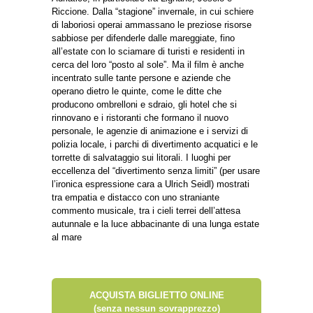
Riccione. Dalla “stagione” invernale, in cui schiere
di laboriosi operai ammassano le preziose risorse
sabbiose per difenderle dalle mareggiate, fino
all’estate con lo sciamare di turisti e residenti in
cerca del loro “posto al sole”. Ma il film è anche
incentrato sulle tante persone e aziende che
operano dietro le quinte, come le ditte che
producono ombrelloni e sdraio, gli hotel che si
rinnovano e i ristoranti che formano il nuovo
personale, le agenzie di animazione e i servizi di
polizia locale, i parchi di divertimento acquatici e le
torrette di salvataggio sui litorali. I luoghi per
eccellenza del “divertimento senza limiti” (per usare
l’ironica espressione cara a Ulrich Seidl) mostrati
tra empatia e distacco con uno straniante
commento musicale, tra i cieli terrei dell’attesa
autunnale e la luce abbacinante di una lunga estate
al mare
ACQUISTA BIGLIETTO ONLINE
(senza nessun sovrapprezzo)