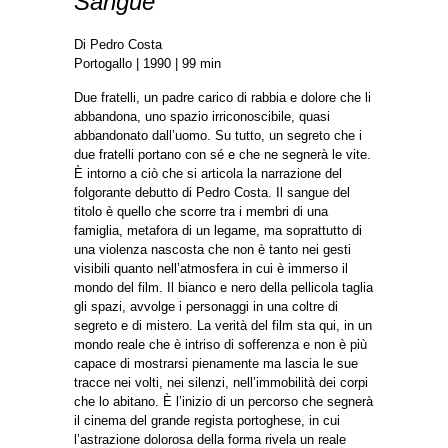
Sangue
Di Pedro Costa
Portogallo | 1990 | 99 min
Due fratelli, un padre carico di rabbia e dolore che li
abbandona, uno spazio irriconoscibile, quasi
abbandonato dall’uomo. Su tutto, un segreto che i
due fratelli portano con sé e che ne segnerà le vite.
È intorno a ciò che si articola la narrazione del
folgorante debutto di Pedro Costa. Il sangue del
titolo è quello che scorre tra i membri di una
famiglia, metafora di un legame, ma soprattutto di
una violenza nascosta che non è tanto nei gesti
visibili quanto nell’atmosfera in cui è immerso il
mondo del film. Il bianco e nero della pellicola taglia
gli spazi, avvolge i personaggi in una coltre di
segreto e di mistero. La verità del film sta qui, in un
mondo reale che è intriso di sofferenza e non è più
capace di mostrarsi pienamente ma lascia le sue
tracce nei volti, nei silenzi, nell’immobilità dei corpi
che lo abitano. È l’inizio di un percorso che segnerà
il cinema del grande regista portoghese, in cui
l’astrazione dolorosa della forma rivela un reale