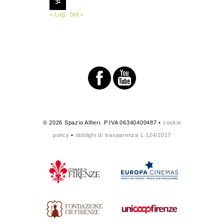
31
« Lug
Set »
© 2026 Spazio Alfieri. P.IVA 06340400487 •
cookie
policy
•
obblighi di trasparenza L.124/2017