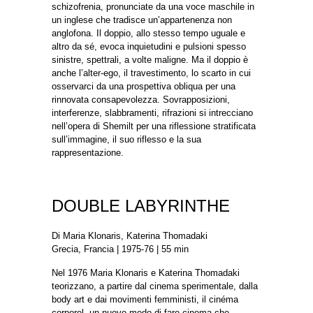
schizofrenia, pronunciate da una voce maschile in
un inglese che tradisce un’appartenenza non
anglofona. Il doppio, allo stesso tempo uguale e
altro da sé, evoca inquietudini e pulsioni spesso
sinistre, spettrali, a volte maligne. Ma il doppio è
anche l’alter-ego, il travestimento, lo scarto in cui
osservarci da una prospettiva obliqua per una
rinnovata consapevolezza. Sovrapposizioni,
interferenze, slabbramenti, rifrazioni si intrecciano
nell’opera di Shemilt per una riflessione stratificata
sull’immagine, il suo riflesso e la sua
rappresentazione.
DOUBLE LABYRINTHE
Di Maria Klonaris, Katerina Thomadaki
Grecia, Francia | 1975-76 | 55 min
Nel 1976 Maria Klonaris e Katerina Thomadaki
teorizzano, a partire dal cinema sperimentale, dalla
body art e dai movimenti femministi, il cinéma
corporel, un nuovo modo di fare cinema che