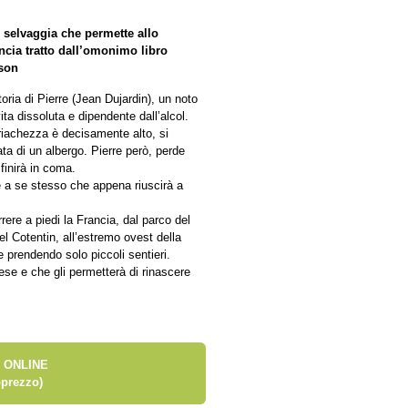
i selvaggia che permette allo
ancia tratto dall’omonimo libro
sson
oria di Pierre (Jean Dujardin), un noto
ta dissoluta e dipendente dall’alcol.
ubriachezza è decisamente alto, si
ta di un albergo. Pierre però, perde
 finirà in coma.
e a se stesso che appena riuscirà a
orrere a piedi la Francia, dal parco del
el Cotentin, all’estremo ovest della
 prendendo solo piccoli sentieri.
aese e che gli permetterà di rinascere
 ONLINE
prezzo)