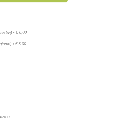
festivi) • € 6,00
 giorno) • € 5,00
a
24/2017