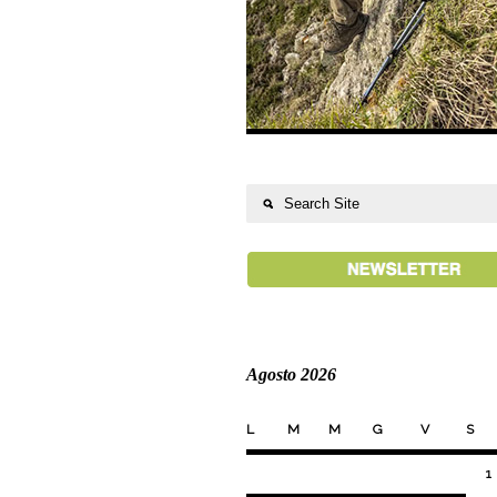
Agosto 2026
L
M
M
G
V
S
1