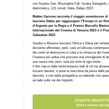
con Seydou Sarr, Moustapha Fall, Issaka Sawagodo,
drammatico, 121 minuti, Italia, Belgio 2023
Matteo Garrone racconta il viaggio avventuroso d
lasciano Dakar per raggiungere l’Europa in un fil
d’Argento per la Regia e il Premio Marcello Mastr
Internazionale del Cinema di Venezia 2023 e il Pre
Sebastian 2023
Seydou e Moussa lasciano l’Africa e Dakar per tentare
dovranno affrontare, però, sarà un’odissea contemporane
dei centri di detenzione in Libia e la minaccia del mar
l’impresa più ardua che possano mai immaginare di dove
una nuova vita, però, sarà più forte di ogni limite.
Il film nasce dalle testimonianze reali di chi ha attraver
trovano davanti, e pone la macchina da presa dalla part
davvero, e non dalla prospettiva occidentale che spes
accade sulle vie dei migranti.
ACQUISTA BIGLIETTO
(senza nessun sovrap