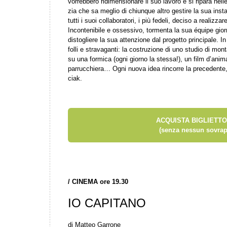
vorrebbero ridimensionare il suo lavoro e si ripara nel
zia che sa meglio di chiunque altro gestire la sua insta
tutti i suoi collaboratori, i più fedeli, deciso a realizz
Incontenibile e ossessivo, tormenta la sua équipe gior
distogliere la sua attenzione dal progetto principale. I
folli e stravaganti: la costruzione di uno studio di m
su una formica (ogni giorno la stessa!), un film d’ani
parrucchiera… Ogni nuova idea rincorre la precedente, f
ciak.
ACQUISTA BIGLIETTO
(senza nessun sovrap
/
CINEMA ore 19.30
IO CAPITANO
di Matteo Garrone