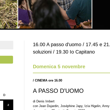
16.00 A passo d’uomo / 17.45 e 21.30
soluzioni / 19.30 Io Capitano
Domenica 5 novembre
/
CINEMA ore 16.00
A PASSO D’UOMO
D
di Denis Imbert
2
con Jean Dujardin, Joséphine Japy, Izïa Higelin, Ann