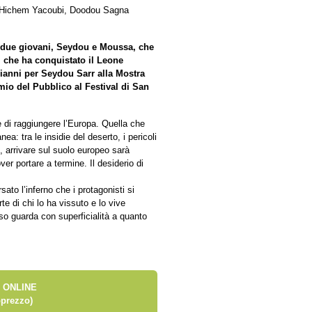
 Hichem Yacoubi, Doodou Sagna
i due giovani, Seydou e Moussa, che
m che ha conquistato il Leone
oianni per Seydou Sarr alla Mostra
mio del Pubblico al Festival di San
 di raggiungere l’Europa. Quella che
a: tra le insidie del deserto, i pericoli
e, arrivare sul suolo europeo sarà
r portare a termine. Il desiderio di
sato l’inferno che i protagonisti si
e di chi lo ha vissuto e lo vive
so guarda con superficialità a quanto
 ONLINE
prezzo)