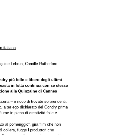
I
n italiano
çoise Lebrun, Camille Rutherford.
ry più folle e libero degli ultimi
easta in lotta continua con se stesso
ione alla Quinzaine di Cannes
 scena – e ricco di trovate sorprendenti,
rc, alter ego dichiarato del Gondry prima
iume in piena di creatività folle e
to al pomeriggio”, gira film che non
i collera, fugge i produttori che