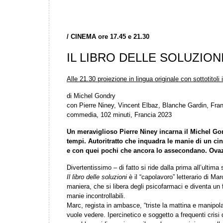
/
CINEMA ore 17.45 e 21.30
IL LIBRO DELLE SOLUZION
Alle 21.30 proiezione in lingua originale con sottotitoli i
di Michel Gondry
con Pierre Niney, Vincent Elbaz, Blanche Gardin, Fran
commedia, 102 minuti, Francia 2023
Un meraviglioso Pierre Niney incarna il Michel Gond
tempi. Autoritratto che inquadra le manie di un cin
e con quei pochi che ancora lo assecondano. Ovaz
Divertentissimo – di fatto si ride dalla prima all’ultima
Il libro delle soluzioni
è il “capolavoro” letterario di Ma
maniera, che si libera degli psicofarmaci e diventa un f
manie incontrollabili.
Marc, regista in ambasce, “triste la mattina e manipola
vuole vedere. Ipercinetico e soggetto a frequenti crisi d