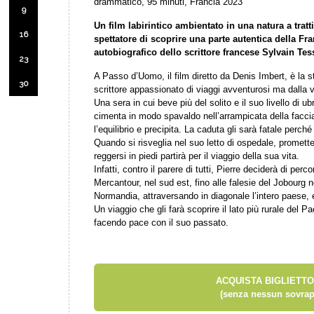
drammatico, 95 minuti, Francia 2023
9
Un film labirintico ambientato in una natura a tratt
16
spettatore di scoprire una parte autentica della Fr
autobiografico dello scrittore francese Sylvain Te
23
A Passo d’Uomo, il film diretto da Denis Imbert, è la st
30
scrittore appassionato di viaggi avventurosi ma dalla vi
Una sera in cui beve più del solito e il suo livello di 
cimenta in modo spavaldo nell’arrampicata della faccia
l’equilibrio e precipita. La caduta gli sarà fatale perché
Quando si risveglia nel suo letto di ospedale, promett
reggersi in piedi partirà per il viaggio della sua vita.
Infatti, contro il parere di tutti, Pierre deciderà di perc
Mercantour, nel sud est, fino alle falesie del Jobourg n
Normandia, attraversando in diagonale l’intero paese, e
Un viaggio che gli farà scoprire il lato più rurale del P
facendo pace con il suo passato.
ACQUISTA BIGLIETTO
(senza nessun sovrap