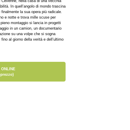
le Cevenne, nella casa di una vecchia
bilità. In quell’angolo di mondo trascina
are finalmente la sua opera più radicale.
no e notte e trova mille scuse per
n pieno montaggio si lancia in progetti
ontaggio in un camion, un documentario
mazione su una volpe che si sogna
ino al giorno della verità e dell’ultimo
 ONLINE
prezzo)