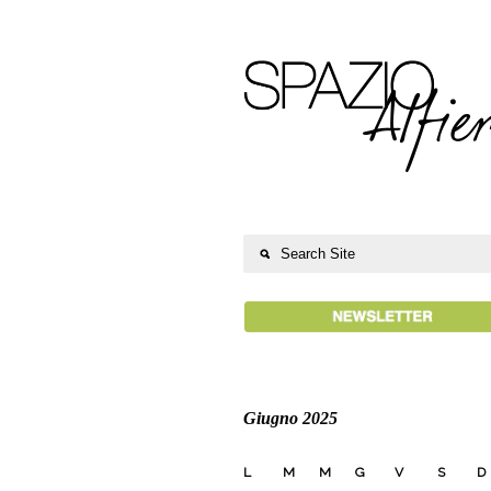
Giugno 2025
L
M
M
G
V
S
D