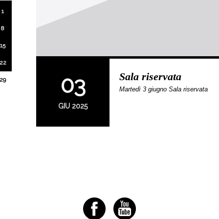
1
8
15
22
Sala riservata
03
29
Martedì 3 giugno Sala riservata
GIU 2025