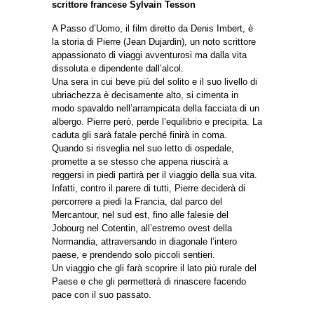
scrittore francese Sylvain Tesson
A Passo d’Uomo, il film diretto da Denis Imbert, è
la storia di Pierre (Jean Dujardin), un noto scrittore
appassionato di viaggi avventurosi ma dalla vita
dissoluta e dipendente dall’alcol.
Una sera in cui beve più del solito e il suo livello di
ubriachezza è decisamente alto, si cimenta in
modo spavaldo nell’arrampicata della facciata di un
albergo. Pierre però, perde l’equilibrio e precipita. La
caduta gli sarà fatale perché finirà in coma.
Quando si risveglia nel suo letto di ospedale,
promette a se stesso che appena riuscirà a
reggersi in piedi partirà per il viaggio della sua vita.
Infatti, contro il parere di tutti, Pierre deciderà di
percorrere a piedi la Francia, dal parco del
Mercantour, nel sud est, fino alle falesie del
Jobourg nel Cotentin, all’estremo ovest della
Normandia, attraversando in diagonale l’intero
paese, e prendendo solo piccoli sentieri.
Un viaggio che gli farà scoprire il lato più rurale del
Paese e che gli permetterà di rinascere facendo
pace con il suo passato.