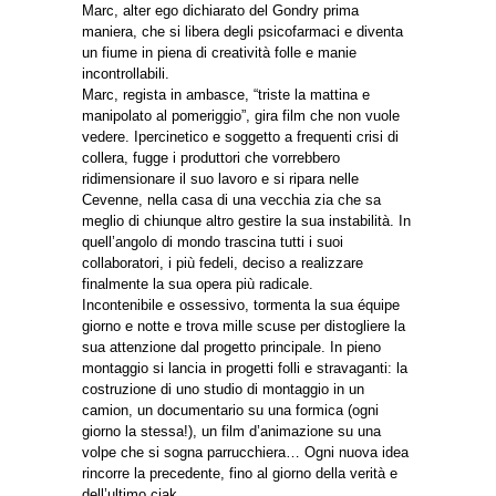
Marc, alter ego dichiarato del Gondry prima
maniera, che si libera degli psicofarmaci e diventa
un fiume in piena di creatività folle e manie
incontrollabili.
Marc, regista in ambasce, “triste la mattina e
manipolato al pomeriggio”, gira film che non vuole
vedere. Ipercinetico e soggetto a frequenti crisi di
collera, fugge i produttori che vorrebbero
ridimensionare il suo lavoro e si ripara nelle
Cevenne, nella casa di una vecchia zia che sa
meglio di chiunque altro gestire la sua instabilità. In
quell’angolo di mondo trascina tutti i suoi
collaboratori, i più fedeli, deciso a realizzare
finalmente la sua opera più radicale.
Incontenibile e ossessivo, tormenta la sua équipe
giorno e notte e trova mille scuse per distogliere la
sua attenzione dal progetto principale. In pieno
montaggio si lancia in progetti folli e stravaganti: la
costruzione di uno studio di montaggio in un
camion, un documentario su una formica (ogni
giorno la stessa!), un film d’animazione su una
volpe che si sogna parrucchiera… Ogni nuova idea
rincorre la precedente, fino al giorno della verità e
dell’ultimo ciak.