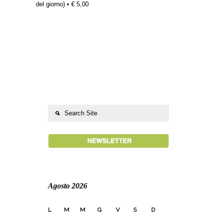
del giorno) • € 5,00
Agosto 2026
L
M
M
G
V
S
D