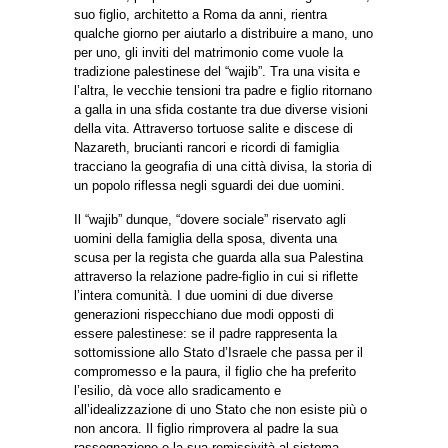
suo figlio, architetto a Roma da anni, rientra
qualche giorno per aiutarlo a distribuire a mano, uno
per uno, gli inviti del matrimonio come vuole la
tradizione palestinese del “wajib”. Tra una visita e
l’altra, le vecchie tensioni tra padre e figlio ritornano
a galla in una sfida costante tra due diverse visioni
della vita. Attraverso tortuose salite e discese di
Nazareth, brucianti rancori e ricordi di famiglia
tracciano la geografia di una città divisa, la storia di
un popolo riflessa negli sguardi dei due uomini.
Il “wajib” dunque, “dovere sociale” riservato agli
uomini della famiglia della sposa, diventa una
scusa per la regista che guarda alla sua Palestina
attraverso la relazione padre-figlio in cui si riflette
l’intera comunità. I due uomini di due diverse
generazioni rispecchiano due modi opposti di
essere palestinese: se il padre rappresenta la
sottomissione allo Stato d’Israele che passa per il
compromesso e la paura, il figlio che ha preferito
l’esilio, dà voce allo sradicamento e
all’idealizzazione di uno Stato che non esiste più o
non ancora. Il figlio rimprovera al padre la sua
rassegnazione e la sua remissività al sistema