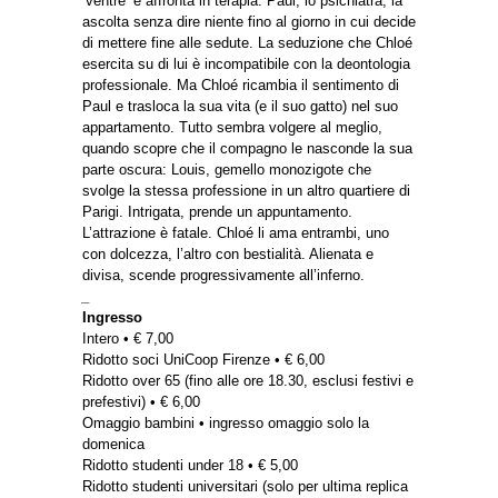
‘ventre’ e affronta in terapia. Paul, lo psichiatra, la
ascolta senza dire niente fino al giorno in cui decide
di mettere fine alle sedute. La seduzione che Chloé
esercita su di lui è incompatibile con la deontologia
professionale. Ma Chloé ricambia il sentimento di
Paul e trasloca la sua vita (e il suo gatto) nel suo
appartamento. Tutto sembra volgere al meglio,
quando scopre che il compagno le nasconde la sua
parte oscura: Louis, gemello monozigote che
svolge la stessa professione in un altro quartiere di
Parigi. Intrigata, prende un appuntamento.
L’attrazione è fatale. Chloé li ama entrambi, uno
con dolcezza, l’altro con bestialità. Alienata e
divisa, scende progressivamente all’inferno.
_
Ingresso
Intero • € 7,00
Ridotto soci UniCoop Firenze • € 6,00
Ridotto over 65 (fino alle ore 18.30, esclusi festivi e
prefestivi) • € 6,00
Omaggio bambini • ingresso omaggio solo la
domenica
Ridotto studenti under 18 • € 5,00
Ridotto studenti universitari (solo per ultima replica