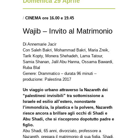
Domenica 29 Aprile
/
CINEMA ore 16.00 e 19.45
Wajib – Invito al Matrimonio
Di Annemarie Jacir
Con Saleh Bakri, Mohammad Bakri, Maria Zreik,
Tarik Kopty, Monera Shehadeh, Lama Tatour,
Samia Shanan, Jalil Abu Hanna, Ossama Bawardi,
Ruba Blal
Genere: Drammatico – durata 96 minuti –
produzione: Palestina 2017
Un viaggio urbano attraverso la Nazareth dei
“palestinesi invisibili” tra sottomissione a
Israele ed esilio all’estero, nonostante
l’immondizia, la plastica e la polvere, Nazareth
riesce ancora a brillare agli occhi di Shadi e
Abu Shadi, che si riscoprono dopotutto padre e
figlio.
Abu Shadi, 65 anni, divorziato, professore a
Nazareth, prepara il matrimonio di sua figlia. Shadi,