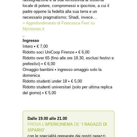
locale di potere, compromessi e ipocrisie, a cui il
padre oppone la fedeltà alla sua terra e un
necessario pragmatismo; Shadi, invece…
> Approfondimento di Francesca Ferri su
Mymovies.it
_
Ingresso
Intero • € 7,00
Ridotto soci UniCoop Firenze • € 6,00
Ridotto over 65 (fino alle ore 18.30, esclusi festivi e
prefestivi) • € 6,00
Omaggio bambini • ingresso omaggio solo la
domenica
Ridotto studenti under 18 • € 5,00
Ridotto studenti universitari (solo per ultima replica
del giorno) • € 5,00
Dalle 19.00 alle 21.00
PROVA L’
APERICINEMA
DE “
I RAGAZZI DI
SIPARIO
”
con le specialità preparate dai nostri ragazzi